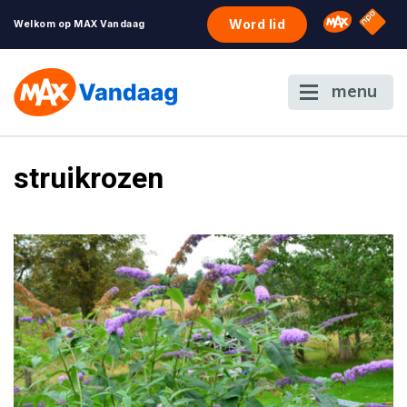
NPO S
Omroep 
Word lid
Welkom op MAX Vandaag
menu
struikrozen