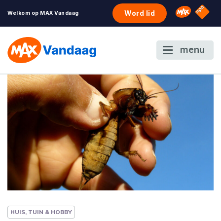
NPO S
Omroep 
Word lid
Welkom op MAX Vandaag
menu
HUIS, TUIN & HOBBY