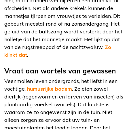
niet, maar kunnen wel bijten en een bruin vocht
afscheiden. Net als andere krekels kunnen de
mannetjes tjirpen om vrouwtjes te verleiden. Dit
gebeurt meestal rond of na zonsondergang. Het
geluid van de baltszang wordt versterkt door het
holletje dat het mannetje maakt. Het lijkt op dat
van de rugstreeppad of de nachtzwaluw.
Zo
klinkt dat
.
Vraat aan wortels van gewassen
Veenmollen leven ondergronds, het liefst in een
vochtige,
humusrijke bodem
. Ze eten zowel
dierlijk (regenwormen en larven van insecten) als
plantaardig voedsel (wortels). Dat laatste is
waarom ze zo ongewenst zijn in de tuin. Niet
alleen zorgen ze ervoor dat uw tuin- en
moestuinplanten het loodje leggen. Door het