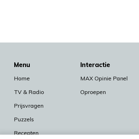
Menu
Interactie
Home
MAX Opinie Panel
TV & Radio
Oproepen
Prijsvragen
Puzzels
Recepten