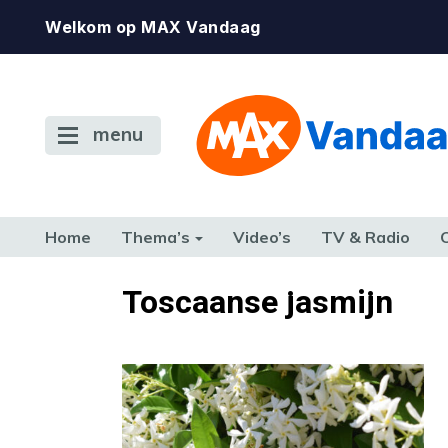
Welkom op MAX Vandaag
menu
Home
Thema’s
Video’s
TV & Radio
CONSUMENT
ETEN & DRINKEN
FAMILIE & RELATIE
GELD, W
Toscaanse jasmijn
TERUG NAAR TOEN