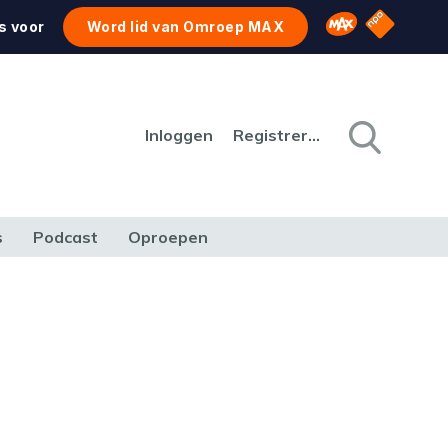
NPO Star
Omroep MAX
s voor
Word lid van Omroep MAX
Inloggen
Registreren
s
Podcast
Oproepen
CULTUUR
NATUUR & MILIEU
REIZEN & VERKEER