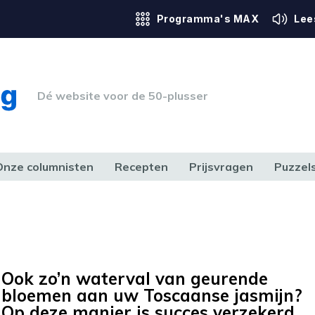
Programma's MAX
Lee
Dé website voor de 50-plusser
Onze columnisten
Recepten
Prijsvragen
Puzzel
ERK & RECHT
GEZONDHEID & SPORT
HUIS, TUIN & HOBBY
MEDIA & 
Ook zo’n waterval van geurende
bloemen aan uw Toscaanse jasmijn?
Op deze manier is succes verzekerd