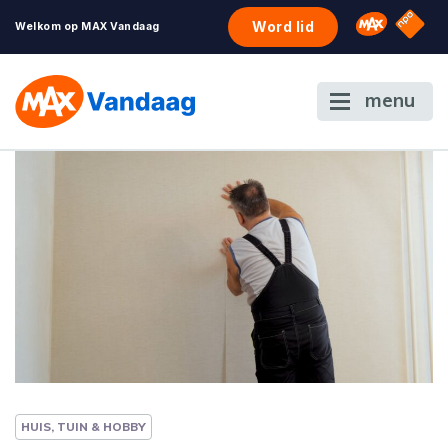
NPO S
Omroep 
Word lid
Welkom op MAX Vandaag
menu
HUIS, TUIN & HOBBY