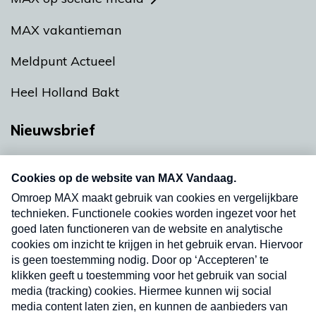
MAX vakantieman
Meldpunt Actueel
Heel Holland Bakt
Nieuwsbrief
Neem hier een gratis abonnement op onze
nieuwsbrief. Elke vrijdag- en dinsdagochtend in
uw mailbox.
Verzend