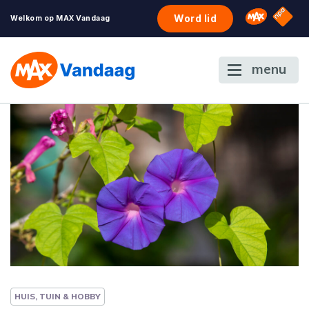
NPO S
Omroep 
Word lid
Welkom op MAX Vandaag
menu
HUIS, TUIN & HOBBY