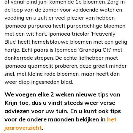
al vanaf eind juni komen de 1e bloemen. Zorg in
de loop van de zomer voor voldoende water en
voeding en u zult er veel plezier van hebben.
Ipomoea purpurea heeft purperachtige bloemen
met een wit hart. Ipomoea tricolor ‘Heavenly
Blue’ heeft hemelsblauwe bloemen met een gelig
hartje. Echt paars is Ipomoea ‘Grandpa Ott’ met
donkerrode strepen. De echte liefhebber moet
Ipomoea quamoclit proberen, deze groeit minder
snel, met kleine rode bloemen, maar heeft dan
weer diep ingesneden blad.
We voegen elke 2 weken nieuwe tips van
Krijn toe, dus u vindt steeds weer verse
adviezen voor uw tuin. En u kunt ook tips
voor de andere maanden bekijken in
het
jaaroverzicht
.