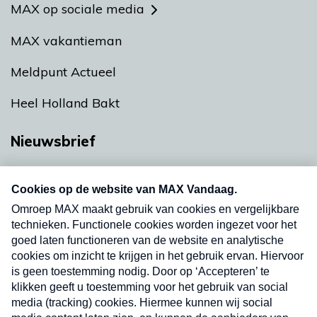
MAX op sociale media
MAX vakantieman
Meldpunt Actueel
Heel Holland Bakt
Nieuwsbrief
Neem hier een gratis abonnement op onze
nieuwsbrief. Elke vrijdag- en dinsdagochtend in
uw mailbox.
Verzend