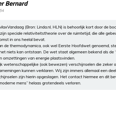
er Bernard
:54
 MaxVandaag (Bron: Linda.nl, HLN) is behoorlijk kort door de boc
zijn speciale relativiteitstheorie over de ruimtetijd, die alle geb
omst in ons heelal bevat.
an de thermodynamica, ook wel Eerste Hoofdwet genoemd, stel
t het niets kan ontstaan. De wet staat algemeen bekend als d
en omzettingen van energie plaatsvinden.
lijk wetenschappelijke (ook bewezen) verschijnselen die zeker 
nemingen kunnen verklaren. Wij zijn immers allemaal een deel 
chijnselen zijn hierin opgeslagen. Het contact hiermee en dit b
moderne mens” helaas grotendeels verloren.