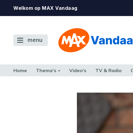
Welkom op MAX Vandaag
menu
Home
Thema’s
Video’s
TV & Radio
CONSUMENT
ETEN & DRINKEN
FAMILIE & RELATIE
GELD, W
TERUG NAAR TOEN