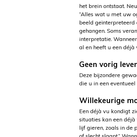
het brein ontstaat. Ne
“Alles wat u met uw o
beeld geïnterpreteerd
gehangen. Soms verand
interpretatie. Wanneer
al en heeft u een déjà 
Geen vorig leve
Deze bijzondere gewaa
die u in een eventuee
Willekeurige m
Een déjà vu kondigt z
situaties kan een dé
lijf gieren, zoals in 
of slecht slaapt.” Wa