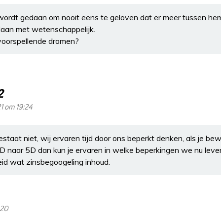
 wordt gedaan om nooit eens te geloven dat er meer tussen hem
edaan met wetenschappelijk.
n voorspellende dromen?
2
21 om 19:24
bestaat niet, wij ervaren tijd door ons beperkt denken, als je be
D naar 5D dan kun je ervaren in welke beperkingen we nu leven
id wat zinsbegoogeling inhoud.
:20