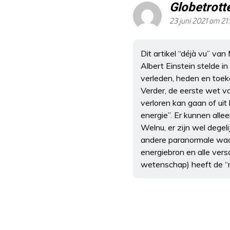
Globetrott
23 juni 2021 om 21
Dit artikel “déjà vu” van
Albert Einstein stelde in 
verleden, heden en toek
Verder, de eerste wet v
verloren kan gaan of ui
energie”. Er kunnen alle
Welnu, er zijn wel dege
andere paranormale waar
energiebron en alle vers
wetenschap) heeft de “