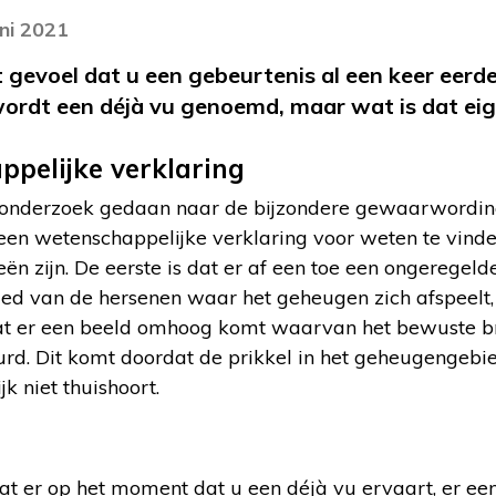
uni 2021
 gevoel dat u een gebeurtenis al een keer eerde
rdt een déjà vu genoemd, maar wat is dat eige
pelijke verklaring
at onderzoek gedaan naar de bijzondere gewaarwordin
geen wetenschappelijke verklaring voor weten te vinde
eën zijn. De eerste is dat er af een toe een ongeregeld
ed van de hersenen waar het geheugen zich afspeelt,
dat er een beeld omhoog komt waarvan het bewuste br
eurd. Dit komt doordat de prikkel in het geheugengeb
jk niet thuishoort.
at er op het moment dat u een déjà vu ervaart, er een 