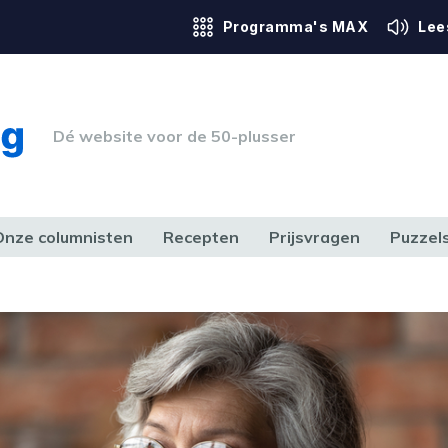
Programma's MAX
Lee
Dé website voor de 50-plusser
Onze columnisten
Recepten
Prijsvragen
Puzzel
ERK & RECHT
GEZONDHEID & SPORT
HUIS, TUIN & HOBBY
MEDIA & 