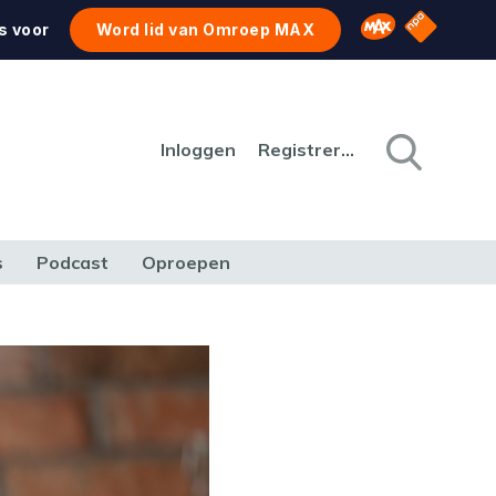
NPO Star
Omroep MAX
s voor
Word lid van Omroep MAX
Inloggen
Registreren
s
Podcast
Oproepen
CULTUUR
NATUUR & MILIEU
REIZEN & VERKEER