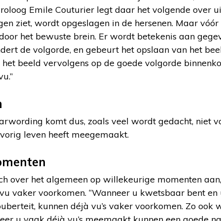
uroloog Emile Couturier legt daar het volgende over uit
gen ziet, wordt opgeslagen in de hersenen. Maar vóór
 door het bewuste brein. Er wordt betekenis aan gege
ert de volgorde, en gebeurt het opslaan van het bee
 het beeld vervolgens op de goede volgorde binnenkom
vu.”
n
rwording komt dus, zoals veel wordt gedacht, niet vo
l vorig leven heeft meegemaakt.
omenten
ich over het algemeen op willekeurige momenten aa
jà vu vaker voorkomen. “Wanneer u kwetsbaar bent e
de puberteit, kunnen déjà vu’s vaker voorkomen. Zo ook 
nneer u vaak déjà vu’s meemaakt kunnen een goede na