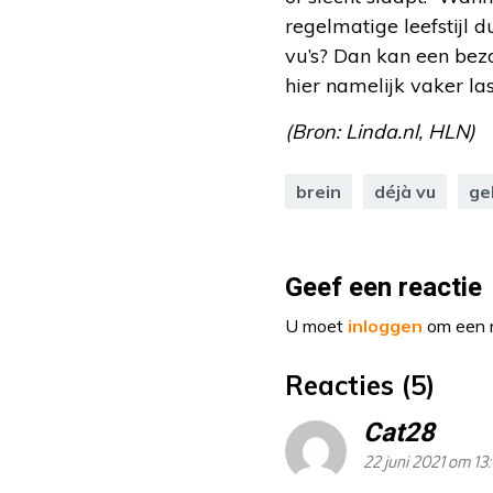
regelmatige leefstijl 
vu’s? Dan kan een bez
hier namelijk vaker las
(Bron: Linda.nl, HLN)
brein
déjà vu
ge
Geef een reactie
U moet
inloggen
om een r
Reacties (5)
Cat28
22 juni 2021 om 13