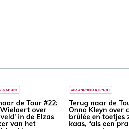
D & SPORT
GEZONDHEID & SPORT
naar de Tour #22:
Terug naar de Tou
 Wielaert over
Onno Kleyn over 
veld’ in de Elzas
brûlée en toetjes
er van het
kaas, “als een pr