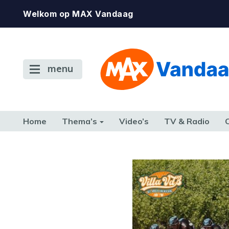
Welkom op MAX Vandaag
menu
Home
Thema’s
Video’s
TV & Radio
CONSUMENT
ETEN & DRINKEN
FAMILIE & RELATIE
GELD, W
TERUG NAAR TOEN