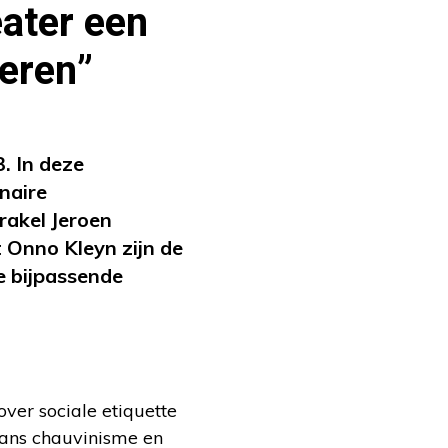
ater een
eren”
. In deze
inaire
rakel Jeroen
t Onno Kleyn zijn de
e bijpassende
over sociale etiquette
Frans chauvinisme en