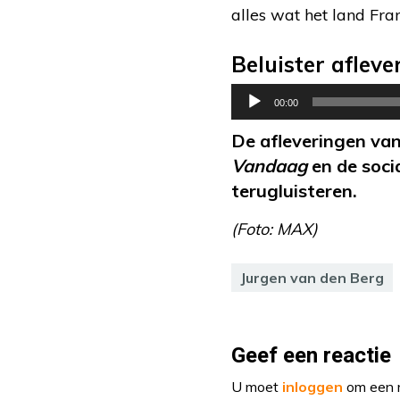
alles wat het land Fra
Beluister afleve
Audiospeler
00:00
De afleveringen va
Vandaag
en de soci
terugluisteren.
(Foto: MAX)
Jurgen van den Berg
Geef een reactie
U moet
inloggen
om een r