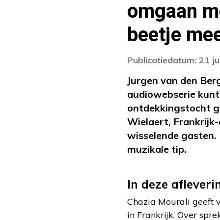
omgaan met
beetje mee
Publicatiedatum: 21 ju
Jurgen van den Berg
audiowebserie kunt u
ontdekkingstocht ga
Wielaert, Frankrijk-
wisselende gasten.
muzikale tip.
In deze afleveri
Chazia Mourali geeft v
in Frankrijk. Over spr