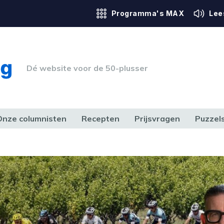
Programma's MAX
Lee
Dé website voor de 50-plusser
Onze columnisten
Recepten
Prijsvragen
Puzzel
ERK & RECHT
GEZONDHEID & SPORT
HUIS, TUIN & HOBBY
MEDIA & 