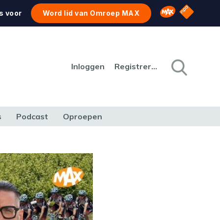
NPO Star
Omroep MAX
s voor
Word lid van Omroep MAX
Inloggen
Registreren
s
Podcast
Oproepen
CULTUUR
NATUUR & MILIEU
REIZEN & VERKEER