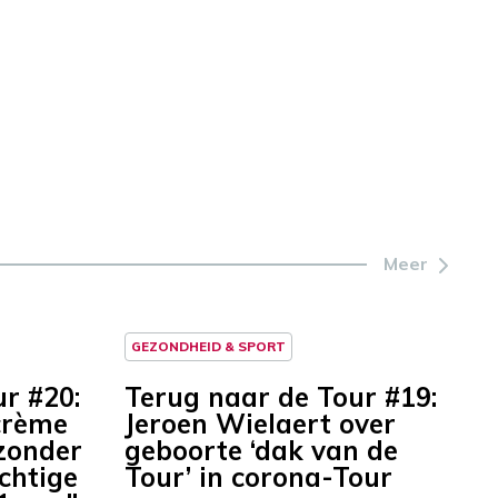
Meer
GEZONDHEID & SPORT
r #20:
Terug naar de Tour #19:
crème
Jeroen Wielaert over
 zonder
geboorte ‘dak van de
achtige
Tour’ in corona-Tour