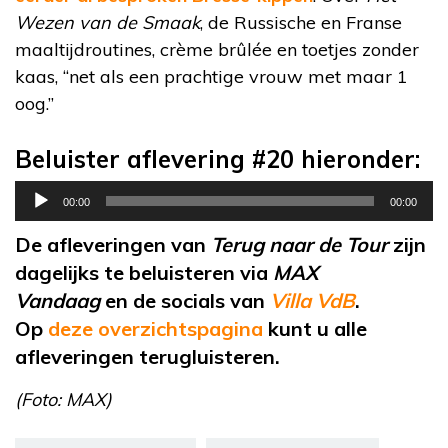
Wezen van de Smaak
, de Russische en Franse
maaltijdroutines, crème brûlée en toetjes zonder
kaas, “net als een prachtige vrouw met maar 1
oog.”
Beluister aflevering #20 hieronder:
Audiospeler
00:00
00:00
De afleveringen van
Terug naar de Tour
zijn
dagelijks te beluisteren via
MAX
Vandaag
en de socials van
Villa VdB
.
Op
deze overzichtspagina
kunt u alle
afleveringen terugluisteren.
(Foto: MAX)