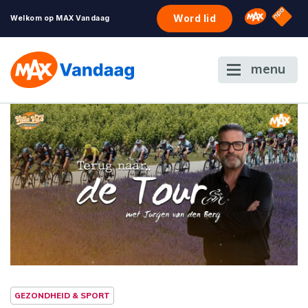
NPO S
Omroep 
Word lid
Welkom op MAX Vandaag
menu
GEZONDHEID & SPORT