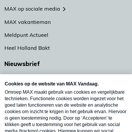
MAX op sociale media
MAX vakantieman
Meldpunt Actueel
Heel Holland Bakt
Nieuwsbrief
Neem hier een gratis abonnement op onze
nieuwsbrief. Elke vrijdag- en dinsdagochtend in
uw mailbox.
Verzend