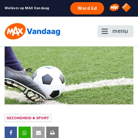
NPO S
Omroep 
Word lid
Welkom op MAX Vandaag
menu
GEZONDHEID & SPORT