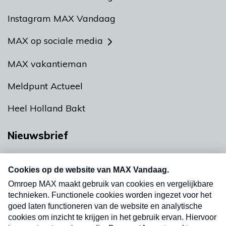
Instagram MAX Vandaag
MAX op sociale media
MAX vakantieman
Meldpunt Actueel
Heel Holland Bakt
Nieuwsbrief
Neem hier een gratis abonnement op onze
nieuwsbrief. Elke vrijdag- en dinsdagochtend in
uw mailbox.
Verzend