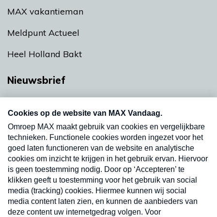
MAX vakantieman
Meldpunt Actueel
Heel Holland Bakt
Nieuwsbrief
Neem hier een gratis abonnement op onze
nieuwsbrief. Elke vrijdag- en dinsdagochtend in
uw mailbox.
Verzend