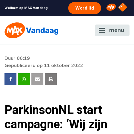
NPO S
Omroep 
Word lid
Welkom op MAX Vandaag
menu
Foutcode 403
Duur 06:19
De gewenste stream is op dit moment niet
Gepubliceerd op 11 oktober 2022
beschikbaar. Als het probleem zich blijft
voordoen, neem dan contact op met onze
klantenservice.
ParkinsonNL start
campagne: ‘Wij zijn