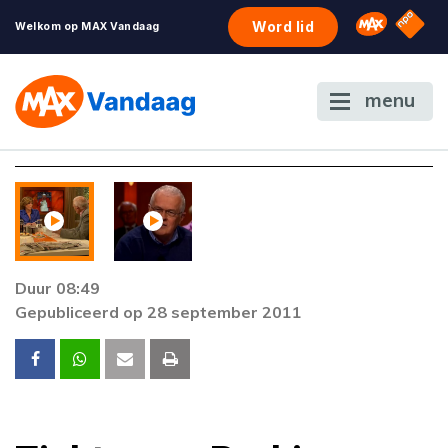
NPO S
Omroep 
Word lid
Welkom op MAX Vandaag
menu
Foutcode 4000
Er is een fout opgetreden bij het afspelen van
de stream.
Duur 08:49
Gepubliceerd op 28 september 2011