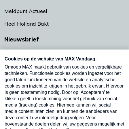
Meldpunt Actueel
Heel Holland Bakt
Nieuwsbrief
Neem hier een gratis abonnement op onze
nieuwsbrief. Elke vrijdag- en dinsdagochtend in
uw mailbox.
Verzend