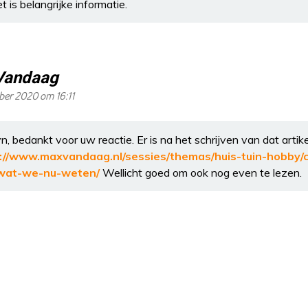
t is belangrijke informatie.
Vandaag
er 2020 om 16:11
n, bedankt voor uw reactie. Er is na het schrijven van dat art
://www.maxvandaag.nl/sessies/themas/huis-tuin-hobby/
s-wat-we-nu-weten/
Wellicht goed om ook nog even te lezen.