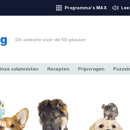
Programma's MAX
Lee
Dé website voor de 50-plusser
Onze columnisten
Recepten
Prijsvragen
Puzzel
ERK & RECHT
GEZONDHEID & SPORT
HUIS, TUIN & HOBBY
MEDIA & 