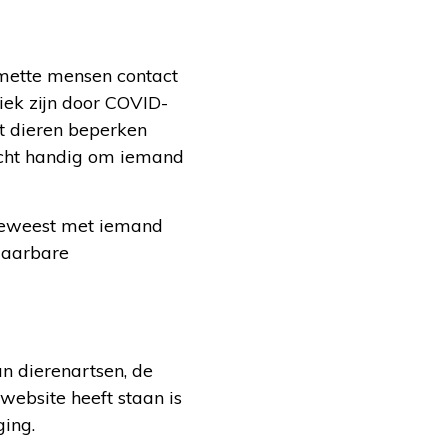
smette mensen contact
iek zijn door COVID-
et dieren beperken
llicht handig om iemand
s geweest met iemand
laarbare
n dierenartsen, de
 website heeft staan is
ging.