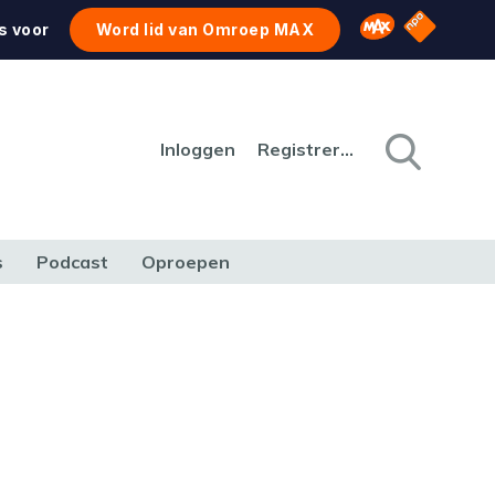
NPO Star
Omroep MAX
s voor
Word lid van Omroep MAX
Inloggen
Registreren
s
Podcast
Oproepen
CULTUUR
NATUUR & MILIEU
REIZEN & VERKEER