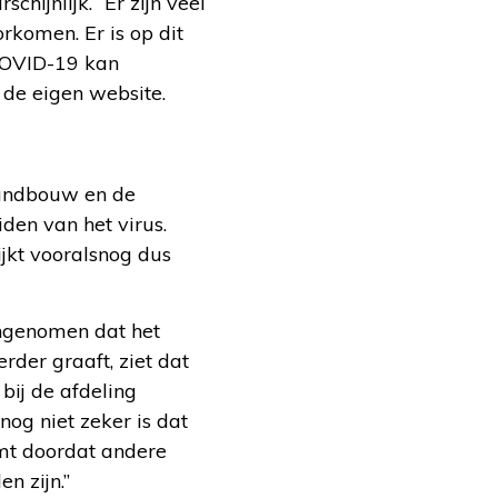
hijnlijk. “Er zijn veel
rkomen. Er is op dit
 COVID-19 kan
p de eigen website.
 Landbouw en de
iden van het virus.
ijkt vooralsnog dus
angenomen dat het
rder graaft, ziet dat
 bij de afdeling
nog niet zeker is dat
omt doordat andere
n zijn.”