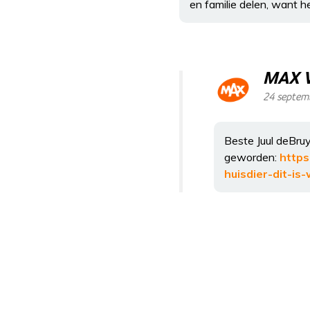
en familie delen, want he
MAX 
24 septemb
Beste Juul deBruy
geworden:
https
huisdier-dit-i