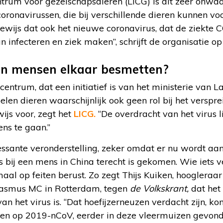
trum voor gezelschapsdieren (LICG) is dit zeer onwaarsc
coronavirussen, die bij verschillende dieren kunnen voo
wijs dat ook het nieuwe coronavirus, dat de ziekte
n infecteren en ziek maken”, schrijft de organisatie o
en mensen elkaar besmetten?
centrum, dat een initiatief is van het ministerie van
len dieren waarschijnlijk ook geen rol bij het verspre
ijs voor, zegt het
LICG.
“De overdracht van het virus l
ns te gaan.”
eressante veronderstelling, zeker omdat er nu wordt a
s bij een mens in China terecht is gekomen. Wie iets ve
aal op feiten berust. Zo zegt Thijs Kuiken, hoogleraar
rasmus MC in Rotterdam, tegen
de Volkskrant,
dat het 
an het virus is. “Dat hoefijzerneuzen verdacht zijn, k
jken op 2019-nCoV, eerder in deze vleermuizen gevonde