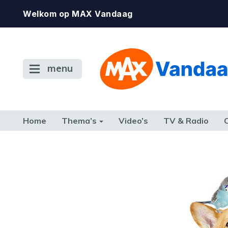
Welkom op MAX Vandaag
menu
Home
Thema’s
Video’s
TV & Radio
CONSUMENT
ETEN & DRINKEN
FAMILIE & RELATIE
GELD, W
TERUG NAAR TOEN