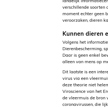
landelijk Informatiecen
verschillende soorten 
moment echter geen be
veroorzaken, dieren ka
Kunnen dieren 
Volgens het informatie
Dierenbescherming, spe
Daar is geen enkel bew
alleen van mens op me
Dit laatste is een int
virus via een vleermui
deze theorie niet helem
Viroscience van het E
de vleermuis de bron v
coronavirussen, die li