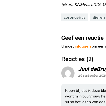
(Bron: KNMvD, LICG, Un
coronavirus
dieren
Geef een reactie
U moet
inloggen
om een r
Reacties (2)
Juul deBru
24 september 202
Ik ben blij dat ik deze 
want mijn buurvrouw heef
nu na het lezen van deze