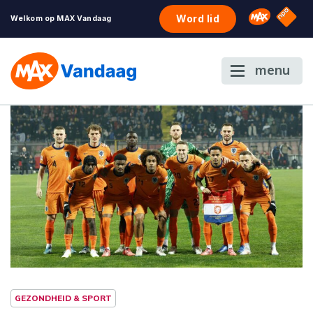
NPO S
Omroep 
Word lid
Welkom op MAX Vandaag
menu
GEZONDHEID & SPORT