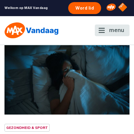
NPO S
Omroep 
Word lid
Welkom op MAX Vandaag
menu
GEZONDHEID & SPORT