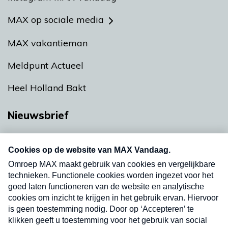
MAX op sociale media
MAX vakantieman
Meldpunt Actueel
Heel Holland Bakt
Nieuwsbrief
Neem hier een gratis abonnement op onze
nieuwsbrief. Elke vrijdag- en dinsdagochtend in
uw mailbox.
Verzend