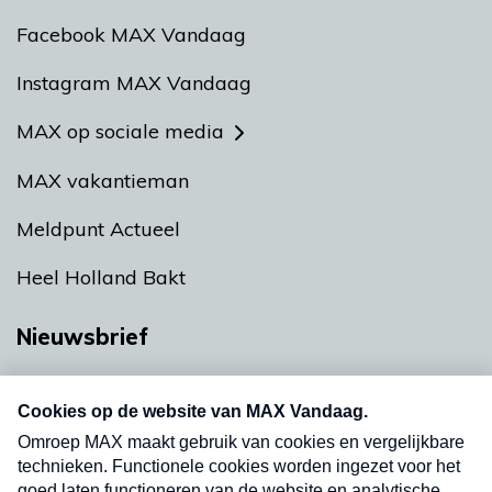
Facebook MAX Vandaag
Instagram MAX Vandaag
MAX op sociale media
MAX vakantieman
Meldpunt Actueel
Heel Holland Bakt
Nieuwsbrief
Neem hier een gratis abonnement op onze
nieuwsbrief. Elke vrijdag- en dinsdagochtend in
uw mailbox.
Verzend