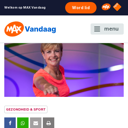
NPO S
Omroep 
Word lid
Welkom op MAX Vandaag
menu
GEZONDHEID & SPORT