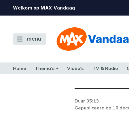
Welkom op MAX Vandaag
menu
Home
Thema’s
Video’s
TV & Radio
CONSUMENT
ETEN & DRINKEN
FAMILIE & RELATIE
GELD, W
TERUG NAAR TOEN
Duur 05:13
De gewenste st
Gepubliceerd op 16 de
beschikbaar. Als he
neem dan contact