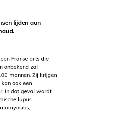
sen lijden aan
naud.
een Franse arts die
en onbekend zal
00 mannen. Zij krijgen
d kan ook een
. In dat geval wordt
mische lupus
atomyositis,