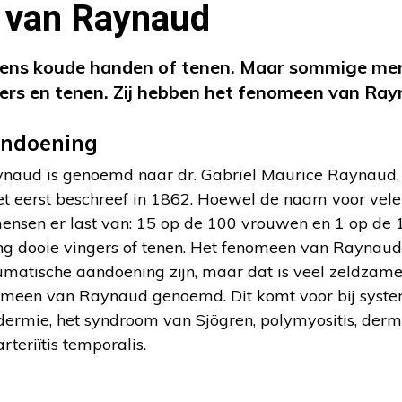
 van Raynaud
eens koude handen of tenen. Maar sommige men
ers en tenen. Zij hebben het fenomeen van Ray
andoening
naud is genoemd naar dr. Gabriel Maurice Raynaud, 
het eerst beschreef in 1862. Hoewel de naam voor vel
mensen er last van: 15 op de 100 vrouwen en 1 op de 1
ning dooie vingers of tenen. Het fenomeen van Raynau
atische aandoening zijn, maar dat is veel zeldzamer
omeen van Raynaud genoemd. Dit komt voor bij syste
dermie, het syndroom van Sjögren, polymyositis, derm
rteriïtis temporalis.