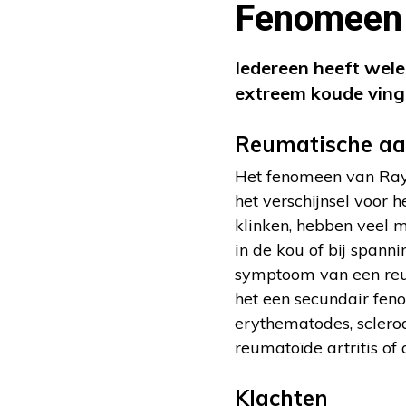
Fenomeen
Iedereen heeft wel
extreem koude ving
Reumatische a
​Het fenomeen van Ray
het verschijnsel voor 
klinken, hebben veel 
in de kou of bij span
symptoom van een reum
het een secundair fen
erythematodes, sclero
reumatoïde artritis of a
Klachten