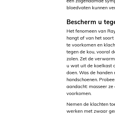
een zogenaamde sympa
bloedvaten kunnen ver
Bescherm u teg
Het fenomeen van Ray
hangt af van het soor
te voorkomen en klach
tegen de kou, vooral 
zolen. Zet de verwarm
u wat uit de koelkast
doen. Was de handen n
handschoenen. Probeer
aandacht: masseer ze 
voorkomen.
Nemen de klachten toe
werken met zwaar gere