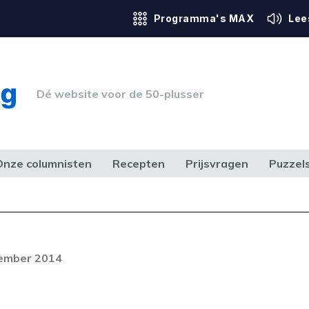
Programma's MAX
Lee
Dé website voor de 50-plusser
Onze columnisten
Recepten
Prijsvragen
Puzzel
ERK & RECHT
GEZONDHEID & SPORT
HUIS, TUIN & HOBBY
MEDIA & 
Foutcode 403
ream is op dit moment niet
cember 2014
t probleem zich blijft voordoen,
 op met onze klantenservice.