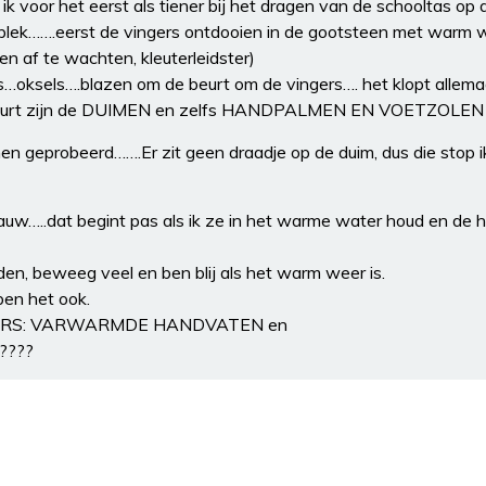
ik voor het eerst als tiener bij het dragen van de schooltas op 
plek…….eerst de vingers ontdooien in de gootsteen met warm w
ien af te wachten, kleuterleidster)
s…oksels….blazen om de beurt om de vingers…. het klopt allemaa
g duurt zijn de DUIMEN en zelfs HANDPALMEN EN VOETZOLEN 
geprobeerd…….Er zit geen draadje op de duim, dus die stop ik
lauw…..dat begint pas als ik ze in het warme water houd en de 
en, beweeg veel en ben blij als het warm weer is.
en het ook.
KERS: VARWARMDE HANDVATEN en
????