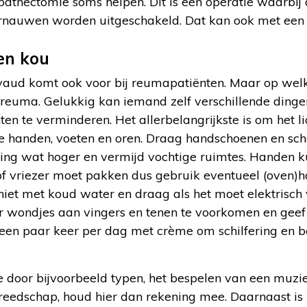
thectomie soms helpen. Dit is een operatie waarbij
nauwen worden uitgeschakeld. Dat kan ook met een inj
en kou
aud komt ook voor bij reumapatiënten. Maar op wel
t reuma. Gelukkig kan iemand zelf verschillende ding
ten te verminderen. Het allerbelangrijkste is om het
de handen, voeten en oren. Draag handschoenen en sc
ing wat hoger en vermijd vochtige ruimtes. Handen k
 of vriezer moet pakken dus gebruik eventueel (oven)
iet met koud water en draag als het moet elektrisc
 wondjes aan vingers en tenen te voorkomen en geef
een paar keer per dag met crème om schilfering en b
 door bijvoorbeeld typen, het bespelen van een muzie
edschap, houd hier dan rekening mee. Daarnaast is h