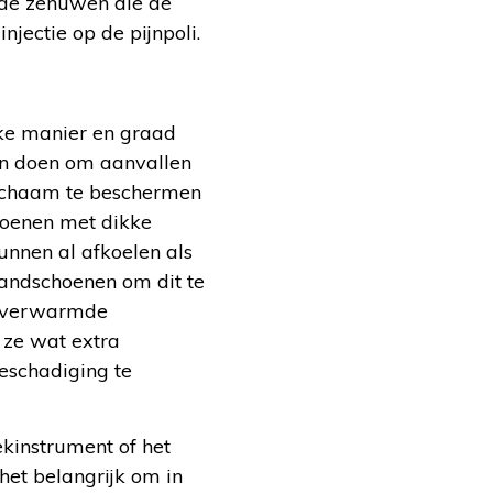
 de zenuwen die de
ectie op de pijnpoli.
ke manier en graad
en doen om aanvallen
 lichaam te beschermen
hoenen met dikke
unnen al afkoelen als
handschoenen om dit te
h verwarmde
 ze wat extra
eschadiging te
kinstrument of het
et belangrijk om in