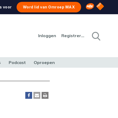
NPO Star
Omroep MAX
s voor
Word lid van Omroep MAX
Inloggen
Registreren
s
Podcast
Oproepen
CULTUUR
NATUUR & MILIEU
REIZEN & VERKEER