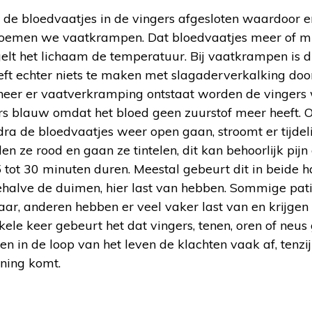
 de bloedvaatjes in de vingers afgesloten waardoor er
noemen we vaatkrampen. Dat bloedvaatjes meer of mind
lt het lichaam de temperatuur. Bij vaatkrampen is d
ft echter niets te maken met slagaderverkalking door
neer er vaatverkramping ontstaat worden de vingers w
ers blauw omdat het bloed geen zuurstof meer heeft. 
dra de bloedvaatjes weer open gaan, stroomt er tijdel
en ze rood en gaan ze tintelen, dit kan behoorlijk pijn
ot 30 minuten duren. Meestal gebeurt dit in beide ha
behalve de duimen, hier last van hebben. Sommige pa
aar, anderen hebben er veel vaker last van en krijgen
kele keer gebeurt het dat vingers, tenen, oren of neu
 in de loop van het leven de klachten vaak af, tenzij
ning komt.