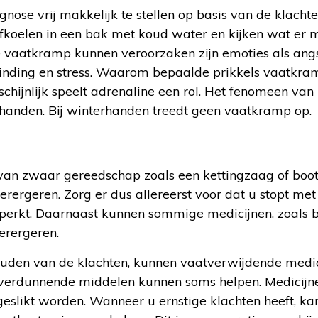
gnose vrij makkelijk te stellen op basis van de klachten
 afkoelen in een bak met koud water en kijken wat er 
 vaatkramp kunnen veroorzaken zijn emoties als angst,
pwinding en stress. Waarom bepaalde prikkels vaatkra
chijnlijk speelt adrenaline een rol. Het fenomeen va
rhanden. Bij winterhanden treedt geen vaatkramp op.
 van zwaar gereedschap zoals een kettingzaag of bo
verergeren. Zorg er dus allereerst voor dat u stopt me
erkt. Daarnaast kunnen sommige medicijnen, zoals b
erergeren.
 houden van de klachten, kunnen vaatverwijdende medic
 verdunnende middelen kunnen soms helpen. Medicijn
 geslikt worden. Wanneer u ernstige klachten heeft, 