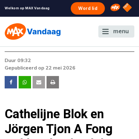
NPO S
Omroep 
Word lid
Welkom op MAX Vandaag
menu
Foutcode 6001
Duur 09:32
Er is een licentie-fout opgetreden. Als het
Gepubliceerd op 22 mei 2026
probleem zich blijft voordoen, neem dan
contact op met onze klantenservice.
Cathelijne Blok en
Jörgen Tjon A Fong