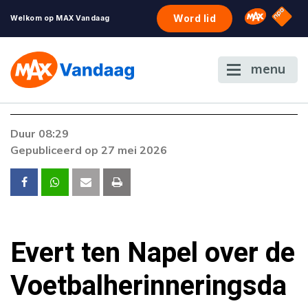
NPO S
Omroep 
Word lid
Welkom op MAX Vandaag
menu
Foutcode 6001
Duur 08:29
Er is een licentie-fout opgetreden. Als het
Gepubliceerd op 27 mei 2026
probleem zich blijft voordoen, neem dan
contact op met onze klantenservice.
Evert ten Napel over de
Voetbalherinneringsda