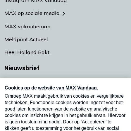
Instagram MAX Vandaag
MAX op sociale media
MAX vakantieman
Meldpunt Actueel
Heel Holland Bakt
Nieuwsbrief
Neem hier een gratis abonnement op onze
nieuwsbrief. Elke vrijdag- en dinsdagochtend in
uw mailbox.
Verzend