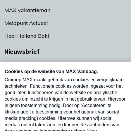
MAX vakantieman
Meldpunt Actueel
Heel Holland Bakt
Nieuwsbrief
Neem hier een gratis abonnement op onze
nieuwsbrief. Elke vrijdag- en dinsdagochtend in
uw mailbox.
Verzend