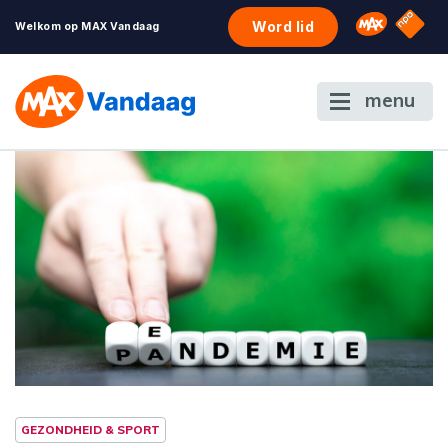
NPO S
Omroep 
Word lid
Welkom op MAX Vandaag
menu
GEZONDHEID & SPORT