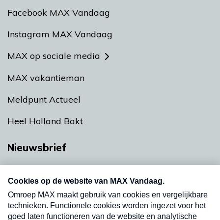
Facebook MAX Vandaag
Instagram MAX Vandaag
MAX op sociale media
MAX vakantieman
Meldpunt Actueel
Heel Holland Bakt
Nieuwsbrief
Neem hier een gratis abonnement op onze
nieuwsbrief. Elke vrijdag- en dinsdagochtend in
uw mailbox.
Verzend