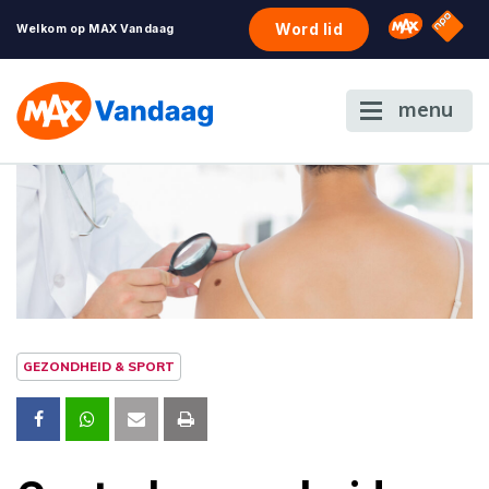
NPO S
Omroep 
Word lid
Welkom op MAX Vandaag
menu
GEZONDHEID & SPORT