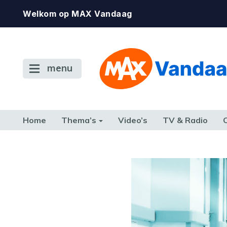
Welkom op MAX Vandaag
menu
Home
Thema’s
Video’s
TV & Radio
CONSUMENT
ETEN & DRINKEN
FAMILIE & RELATIE
GELD, W
TERUG NAAR TOEN