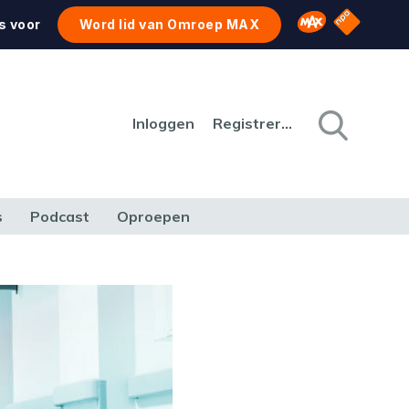
NPO Star
Omroep MAX
s voor
Word lid van Omroep MAX
Inloggen
Registreren
s
Podcast
Oproepen
CULTUUR
NATUUR & MILIEU
REIZEN & VERKEER