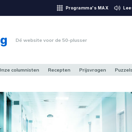
Programma's MAX
Lee
Dé website voor de 50-plusser
Onze columnisten
Recepten
Prijsvragen
Puzzel
ERK & RECHT
GEZONDHEID & SPORT
HUIS, TUIN & HOBBY
MEDIA & 