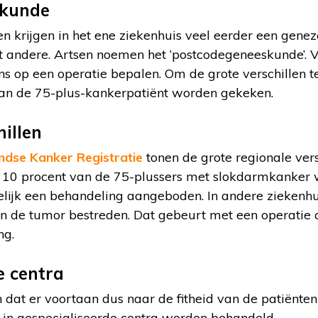
skunde
n krijgen in het ene ziekenhuis veel eerder een gene
 andere. Artsen noemen het ‘postcodegeneeskunde’. 
s op een operatie bepalen. Om de grote verschillen t
van de 75-plus-kankerpatiënt worden gekeken.
illen
ndse Kanker Registratie
tonen de grote regionale vers
r 10 procent van de 75-plussers met slokdarmkanker 
elijk een behandeling aangeboden. In andere ziekenhu
n de tumor bestreden. Dat gebeurt met een operatie 
ng.
e centra
 dat er voortaan dus naar de fitheid van de patiënte
in gespecialiseerde centra worden behandeld.