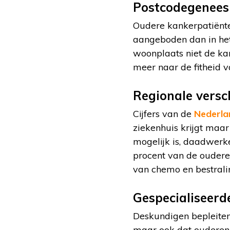
Postcodegenee
Oudere kankerpatiënte
aangeboden dan in het
woonplaats niet de kan
meer naar de fitheid 
Regionale versch
Cijfers van de
Nederla
ziekenhuis krijgt maa
mogelijk is, daadwerk
procent van de oudere
van chemo en bestrali
Gespecialiseerd
Deskundigen bepleiten
maar ook dat ouderen 