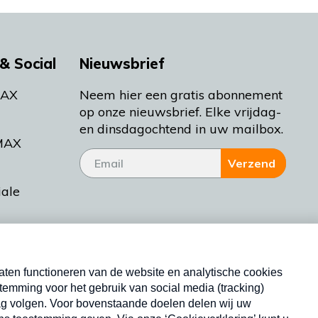
& Social
Nieuwsbrief
MAX
Neem hier een gratis abonnement
op onze nieuwsbrief. Elke vrijdag-
en dinsdagochtend in uw mailbox.
MAX
Verzend
iale
tieman
ctueel
Nieuwsbrief
d Bakt
Neem hier een gratis abonnement op onze