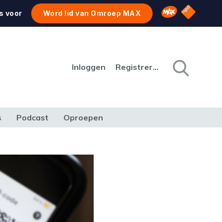
NPO Star
Omroep MAX
s voor
Word lid van Omroep MAX
Inloggen
Registreren
s
Podcast
Oproepen
CULTUUR
NATUUR & MILIEU
REIZEN & VERKEER