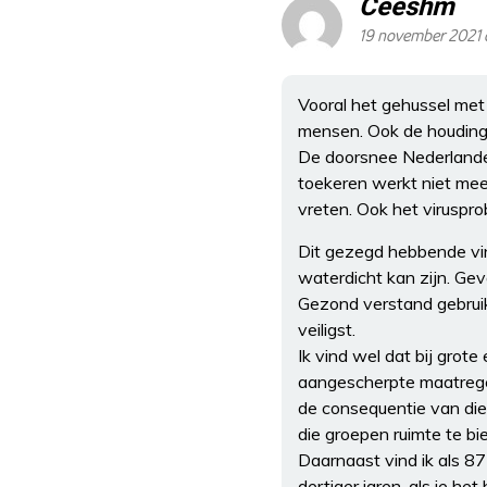
Ceeshm
19 november 2021 
Vooral het gehussel met 
mensen. Ook de houding v
De doorsnee Nederlander
toekeren werkt niet mee
vreten. Ook het viruspro
Dit gezegd hebbende vind
waterdicht kan zijn. Gev
Gezond verstand gebruik
veiligst.
Ik vind wel dat bij grot
aangescherpte maatrege
de consequentie van die
die groepen ruimte te bi
Daarnaast vind ik als 87
dertiger jaren, als je h