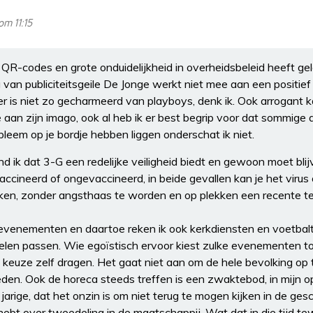
om 11:15
QR-codes en grote onduidelijkheid in overheidsbeleid heeft gele
an publiciteitsgeile De Jonge werkt niet mee aan een positief 
 is niet zo gecharmeerd van playboys, denk ik. Ook arrogant 
 aan zijn imago, ook al heb ik er best begrip voor dat sommige
bleem op je bordje hebben liggen onderschat ik niet.
 ik dat 3-G een redelijke veiligheid biedt en gewoon moet blijve
accineerd of ongevaccineerd, in beide gevallen kan je het virus
en, zonder angsthaas te worden en op plekken een recente test
e evenementen en daartoe reken ik ook kerkdiensten en voetbalt
len passen. Wie egoïstisch ervoor kiest zulke evenementen 
 keuze zelf dragen. Het gaat niet aan om de hele bevolking op
eden. Ook de horeca steeds treffen is een zwaktebod, in mijn o
 jarige, dat het onzin is om niet terug te mogen kijken in de ges
et hebt over tweedeling in de maatschappij. Wat dat in die tijd 