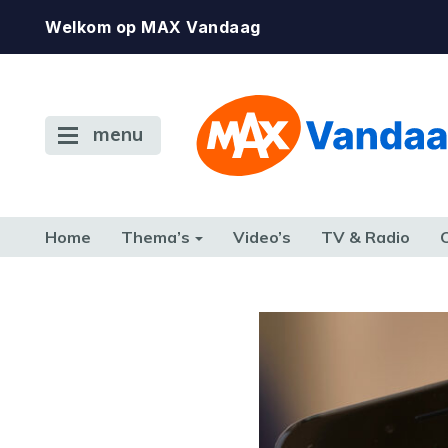
Welkom op MAX Vandaag
menu
Home
Thema’s
Video’s
TV & Radio
CONSUMENT
ETEN & DRINKEN
FAMILIE & RELATIE
GELD, W
TERUG NAAR TOEN