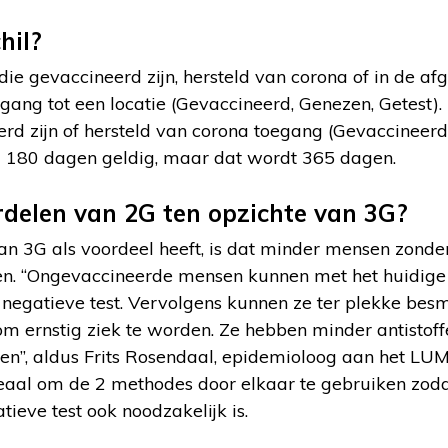
hil?
die gevaccineerd zijn, hersteld van corona of in de a
egang tot een locatie (Gevaccineerd, Genezen, Getest). 
rd zijn of hersteld van corona toegang (Gevaccineerd
og 180 dagen geldig, maar dat wordt 365 dagen.
rdelen van 2G ten opzichte van 3G?
n 3G als voordeel heeft, is dat minder mensen zonder
en. “Ongevaccineerde mensen kunnen met het huidig
egatieve test. Vervolgens kunnen ze ter plekke bes
om ernstig ziek te worden. Ze hebben minder antistoff
en”, aldus Frits Rosendaal, epidemioloog aan het L
eaal om de 2 methodes door elkaar te gebruiken zoda
eve test ook noodzakelijk is.