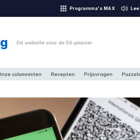
Programma's MAX
Lee
Dé website voor de 50-plusser
Onze columnisten
Recepten
Prijsvragen
Puzzel
ERK & RECHT
GEZONDHEID & SPORT
HUIS, TUIN & HOBBY
MEDIA & 