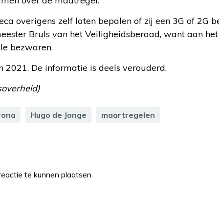
emmen over de maatregel.
eca overigens zelf laten bepalen of zij een 3G of 2G be
eester Bruls van het Veiligheidsberaad, want aan het
ële bezwaren.
van 2021. De informatie is deels verouderd.
soverheid)
rona
Hugo de Jonge
maartregelen
eactie te kunnen plaatsen.