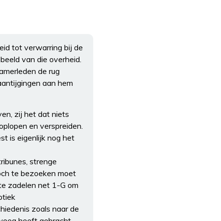
id tot verwarring bij de
beeld van die overheid.
kamerleden de rug
 aantijgingen aan hem
n, zij het dat niets
 oplopen en verspreiden.
 is eigenlijk nog het
ribunes, strenge
toch te bezoeken moet
 te zadelen net 1-G om
ptiek
chiedenis zoals naar de
teweeg heeft gebracht