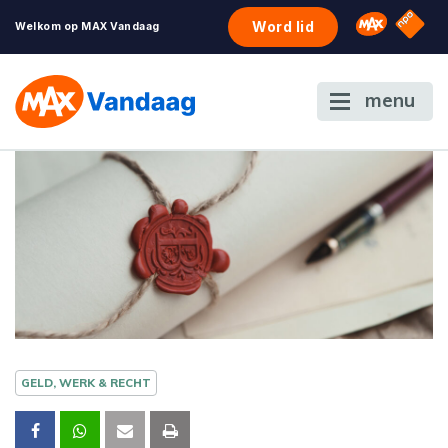
NPO S
Omroep 
Word lid
Welkom op MAX Vandaag
menu
GELD, WERK & RECHT