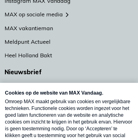
Instagram MAX Vandaag
MAX op sociale media
MAX vakantieman
Meldpunt Actueel
Heel Holland Bakt
Nieuwsbrief
Neem hier een gratis abonnement op onze
nieuwsbrief. Elke vrijdag- en dinsdagochtend in
uw mailbox.
Verzend