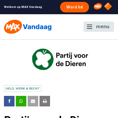
NPO S
Omroep 
Word lid
Welkom op MAX Vandaag
menu
GELD, WERK & RECHT