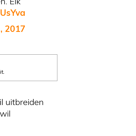
n. Elk
VUsYva
, 2017
t.
il uitbreiden
wil