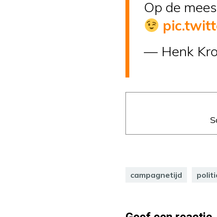
Op de meest
pic.twi
— Henk Kro
S
campagnetijd
politi