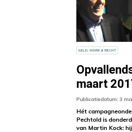
GELD, WERK & RECHT
Opvallends
maart 201
Publicatiedatum: 3 m
Hét campagneonderw
Pechtold is donder
van Martin Kock: hi