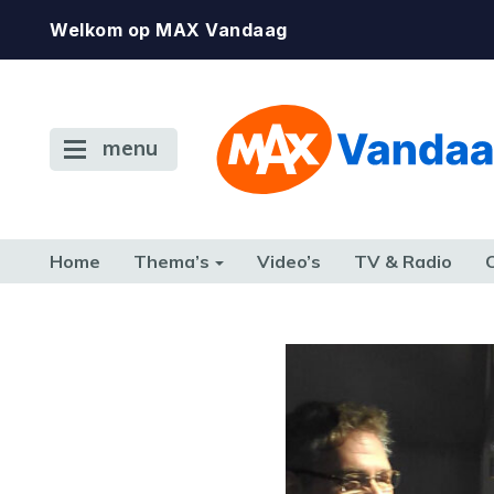
Welkom op MAX Vandaag
menu
Home
Thema’s
Video’s
TV & Radio
CONSUMENT
ETEN & DRINKEN
FAMILIE & RELATIE
GELD, W
TERUG NAAR TOEN