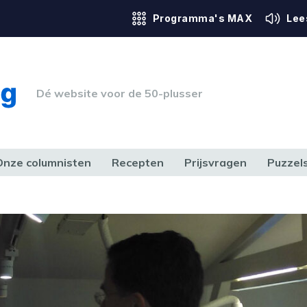
Programma's MAX
Lee
Dé website voor de 50-plusser
Onze columnisten
Recepten
Prijsvragen
Puzzel
ERK & RECHT
GEZONDHEID & SPORT
HUIS, TUIN & HOBBY
MEDIA & 