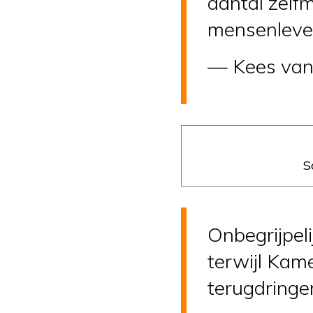
aantal zelf
mensenleve
— Kees van 
S
Onbegrijpeli
terwijl Kame
terugdringe