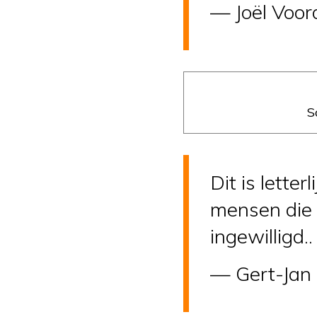
— Joël Voo
S
Dit is lette
mensen die 
ingewilligd.
— Gert-Jan