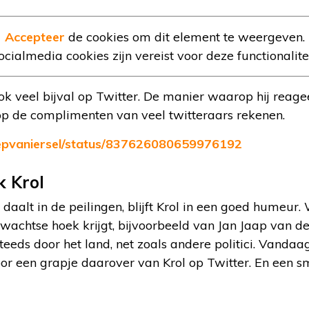
Accepteer
de cookies om dit element te weergeven.
ocialmedia cookies zijn vereist voor deze functionalitei
ook veel bijval op Twitter. De manier waarop hij rea
op de complimenten van veel twitteraars rekenen.
joepvaniersel/status/837626080659976192
 Krol
k daalt in de peilingen, blijft Krol in een goed humeur.
wachtse hoek krijgt, bijvoorbeeld van Jan Jaap van d
steeds door het land, net zoals andere politici. Vandaa
r een grapje daarover van Krol op Twitter. En een sm