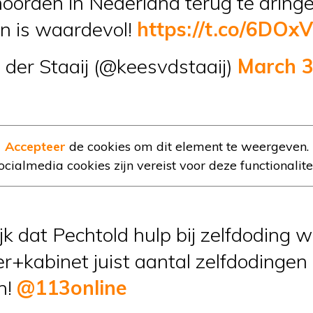
moorden in Nederland terug te dringe
n is waardevol!
https://t.co/6DOx
der Staaij (@keesvdstaaij)
March 3
Accepteer
de cookies om dit element te weergeven.
ocialmedia cookies zijn vereist voor deze functionalitei
jk dat Pechtold hulp bij zelfdoding w
r+kabinet juist aantal zelfdodingen 
n!
@113online