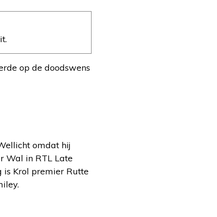
t.
geerde op de doodswens
 Wellicht omdat hij
er Wal in RTL Late
g is Krol premier Rutte
iley.