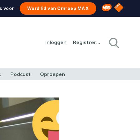
NPO Star
Omroep MAX
s voor
Word lid van Omroep MAX
Inloggen
Registreren
s
Podcast
Oproepen
CULTUUR
NATUUR & MILIEU
REIZEN & VERKEER