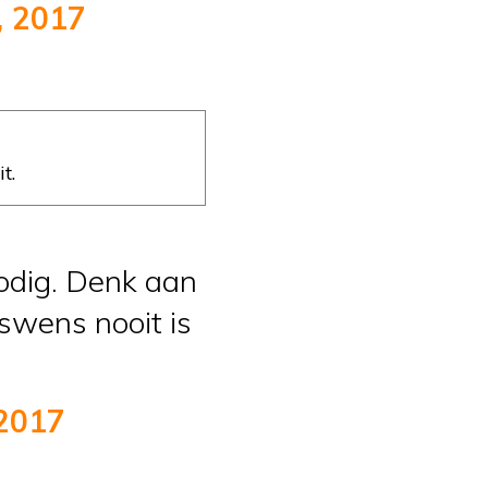
, 2017
t.
 nodig. Denk aan
swens nooit is
 2017