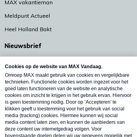
MAX vakantieman
Meldpunt Actueel
Heel Holland Bakt
Nieuwsbrief
Neem hier een gratis abonnement op onze
nieuwsbrief. Elke vrijdag- en dinsdagochtend in
uw mailbox.
Verzend