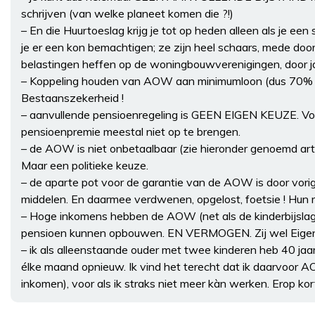
schrijven (van welke planeet komen die ?!)
– En die Huurtoeslag krijg je tot op heden alleen als je een
je er een kon bemachtigen; ze zijn heel schaars, mede doo
belastingen heffen op de woningbouwverenigingen, door 
– Koppeling houden van AOW aan minimumloon (dus 70% v
Bestaanszekerheid !
– aanvullende pensioenregeling is GEEN EIGEN KEUZE. Voo
pensioenpremie meestal niet op te brengen.
– de AOW is niet onbetaalbaar (zie hieronder genoemd artik
Maar een politieke keuze.
– de aparte pot voor de garantie van de AOW is door vo
middelen. En daarmee verdwenen, opgelost, foetsie ! Hun r
– Hoge inkomens hebben de AOW (net als de kinderbijslag o
pensioen kunnen opbouwen. EN VERMOGEN. Zij wel Eigen K
– ik als alleenstaande ouder met twee kinderen heb 40 j
élke maand opnieuw. Ik vind het terecht dat ik daarvoor A
inkomen), voor als ik straks niet meer kàn werken. Erop ko