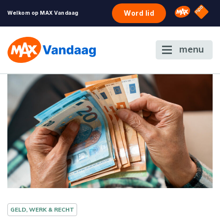
NPO S
Omroep 
Word lid
Welkom op MAX Vandaag
menu
GELD, WERK & RECHT