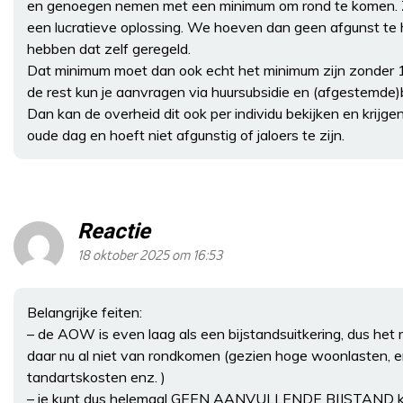
en genoegen nemen met een minimum om rond te komen. Zek
een lucratieve oplossing. We hoeven dan geen afgunst te
hebben dat zelf geregeld.
Dat minimum moet dan ook echt het minimum zijn zonder 1
de rest kun je aanvragen via huursubsidie en (afgestemde)
Dan kan de overheid dit ook per individu bekijken en krijge
oude dag en hoeft niet afgunstig of jaloers te zijn.
Reactie
18 oktober 2025 om 16:53
Belangrijke feiten:
– de AOW is even laag als een bijstandsuitkering, dus h
daar nu al niet van rondkomen (gezien hoge woonlasten, e
tandartskosten enz. )
– je kunt dus helemaal GEEN AANVULLENDE BIJSTAND kri