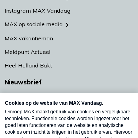
Instagram MAX Vandaag
MAX op sociale media
MAX vakantieman
Meldpunt Actueel
Heel Holland Bakt
Nieuwsbrief
Neem hier een gratis abonnement op onze
nieuwsbrief. Elke vrijdag- en dinsdagochtend in
uw mailbox.
Verzend