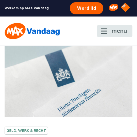
NPO S
Omroep 
Word lid
Welkom op MAX Vandaag
menu
GELD, WERK & RECHT