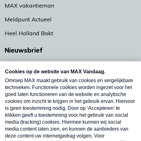
MAX vakantieman
Meldpunt Actueel
Heel Holland Bakt
Nieuwsbrief
Neem hier een gratis abonnement op onze
nieuwsbrief. Elke vrijdag- en dinsdagochtend in
uw mailbox.
Verzend