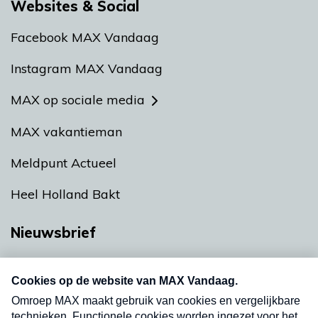
Websites & Social
Facebook MAX Vandaag
Instagram MAX Vandaag
MAX op sociale media
MAX vakantieman
Meldpunt Actueel
Heel Holland Bakt
Nieuwsbrief
Neem hier een gratis abonnement op onze
nieuwsbrief. Elke vrijdag- en dinsdagochtend in
uw mailbox.