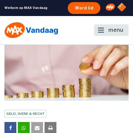
NPO S
Omroep 
Word lid
Welkom op MAX Vandaag
menu
GELD, WERK & RECHT