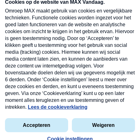
nieuwsbrief. Elke vrijdag- en dinsdagochtend in
uw mailbox.
Verzend
Nieuwsbrief
Neem hier een gratis abonnement op onze
nieuwsbrief. Elke vrijdag- en dinsdagochtend in uw
mailbox.
Contact
Algemene voorwaarden
Privacyverklaring
Cookieverklaring
Kwetsbaarheid melden
privacyverklaring
Copyright © 2026 MAX Vandaag -
Omroep MAX