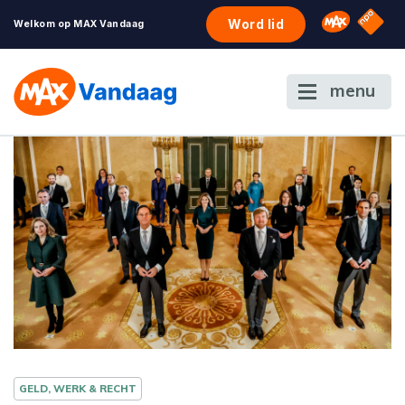
NPO S
Omroep 
Word lid
Welkom op MAX Vandaag
menu
GELD, WERK & RECHT