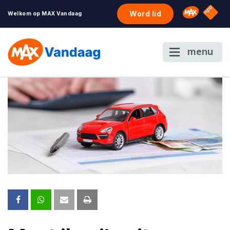
NPO S
Omroep 
Word lid
Welkom op MAX Vandaag
menu