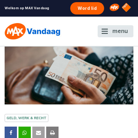
NPO S
Omroep 
Word lid
Welkom op MAX Vandaag
menu
GELD, WERK & RECHT