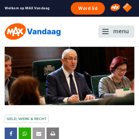
NPO S
Omroep 
Word lid
Welkom op MAX Vandaag
menu
GELD, WERK & RECHT