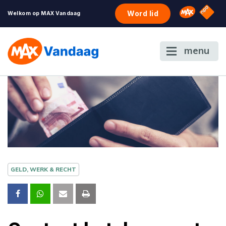
NPO S
Omroep 
Word lid
Welkom op MAX Vandaag
menu
GELD, WERK & RECHT