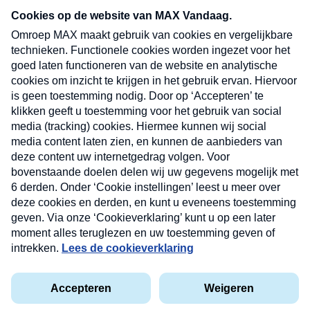
nieuwsbrief. Elke vrijdag- en dinsdagochtend in
uw mailbox.
Verzend
Nieuwsbrief
Neem hier een gratis abonnement op onze
nieuwsbrief. Elke vrijdag- en dinsdagochtend in uw
mailbox.
Contact
Algemene voorwaarden
Privacyverklaring
Cookieverklaring
Kwetsbaarheid melden
privacyverklaring