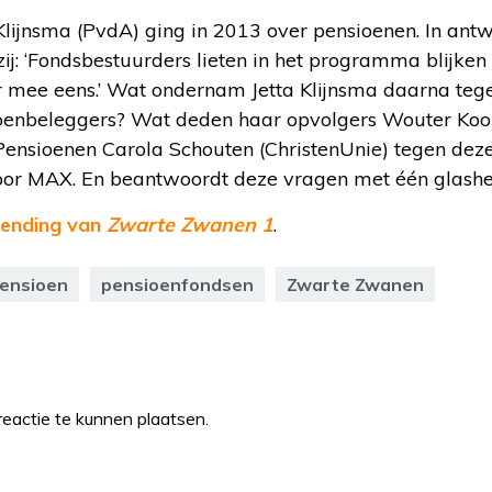
 Klijnsma (PvdA) ging in 2013 over pensioenen. In an
j: ‘Fondsbestuurders lieten in het programma blijken 
ar mee eens.’ Wat ondernam Jetta Klijnsma daarna te
ioenbeleggers? Wat deden haar opvolgers Wouter Koo
Pensioenen Carola Schouten (ChristenUnie) tegen deze ‘
 voor MAX. En beantwoordt deze vragen met één glashe
tzending van
Zwarte Zwanen 1
.
ensioen
pensioenfondsen
Zwarte Zwanen
eactie te kunnen plaatsen.