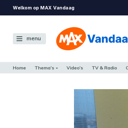
Welkom op MAX Vandaag
menu
Home
Thema’s
Video’s
TV & Radio
CONSUMENT
ETEN & DRINKEN
FAMILIE & RELATIE
GELD, W
TERUG NAAR TOEN