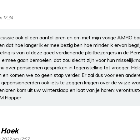
m 17:34
scussie ook al een aantal jaren en om met mijn vorige AMRO ba
 dat hoe langer ik er mee bezig ben hoe minder ik ervan begrijp
ling is van al deze goed verdienende pleitbezorgers in de Pens
s ermee gaan bemoeien, dat zou slecht zijn voor hun misselijk
 nu over pensioenen gesproken in tegenstelling tot vroeger. He
n en komen we zo geen stap verder. Er zal dus voor een ande
gepensioneerden ook iets te zeggen krijgen over de wijze waa
ioren kom uit uw winterslaap en laat van je horen: verontrust
.M.Flapper
r Hoek
 2022 om 12:57