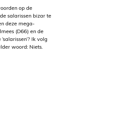
twoorden op de
de salarissen bizar te
gen deze mega-
lmees (D66) en de
salarissen’? Ik volg
lder woord: Niets.