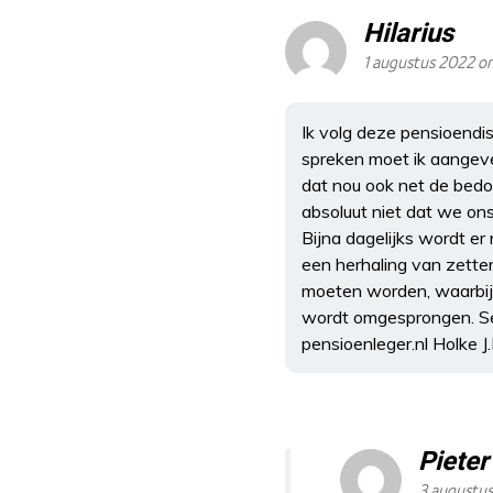
Hilarius
1 augustus 2022 o
Ik volg deze pensioendi
spreken moet ik aangeven
dat nou ook net de bedoe
absoluut niet dat we on
Bijna dagelijks wordt er
een herhaling van zette
moeten worden, waarbij 
wordt omgesprongen. Sen
pensioenleger.nl Holke J
Piete
3 augustus