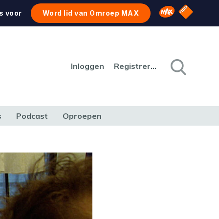
NPO Star
Omroep MAX
s voor
Word lid van Omroep MAX
Inloggen
Registreren
s
Podcast
Oproepen
CULTUUR
NATUUR & MILIEU
REIZEN & VERKEER