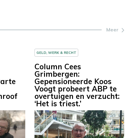
Meer
GELD, WERK & RECHT
Column Cees
Grimbergen:
warte
Gepensioneerde Koos
Voogt probeert ABP te
nroof
overtuigen en verzucht:
‘Het is triest.’