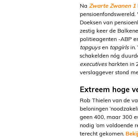
Na
Zwarte Zwanen 1
pensioenfondswereld. W
Doeksen van pensioenbe
zestig keer de Balken
politieagenten -ABP e
topguys
en
topgirls
in
schakelden nóg duurde
executives
harkten in 
verslaggever stond met
Extreem hoge ve
Rob Thielen van de va
beloningen ‘noodzakelij
geen 400, maar 300 eur
nodig ‘om voldoende r
terecht gekomen.
Beki