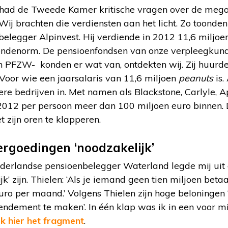
had de Tweede Kamer kritische vragen over de mega 
ij brachten die verdiensten aan het licht. Zo toonden
legger Alpinvest. Hij verdiende in 2012 11,6 miljoen 
endenorm. De pensioenfondsen van onze verpleegkund
n PFZW- konden er wat van, ontdekten wij. Zij huurde
. Voor wie een jaarsalaris van 11,6 miljoen
peanuts
is
re bedrijven in. Met namen als Blackstone, Carlyle, A
2012 per persoon meer dan 100 miljoen euro binnen
 zijn oren te klapperen.
rgoedingen ‘noodzakelijk’
derlandse pensioenbelegger Waterland legde mij uit 
k’ zijn. Thielen: ‘Als je iemand geen tien miljoen beta
o per maand.’ Volgens Thielen zijn hoge beloningen ‘i
endement te maken’. In één klap was ik in een voor 
jk hier het fragment
.