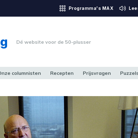
Programma's MAX
Lee
Dé website voor de 50-plusser
Onze columnisten
Recepten
Prijsvragen
Puzzel
ERK & RECHT
GEZONDHEID & SPORT
HUIS, TUIN & HOBBY
MEDIA & 