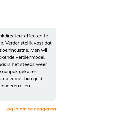
nkdirecteur effecten te
. Verder stel ik vast dat
ioenindustrie. Men wil
makende verdienmodel.
laas is het steeds weer
re aanpak gekozen
rop er met hun geld
eouderen.nl en
Log in om te reageren