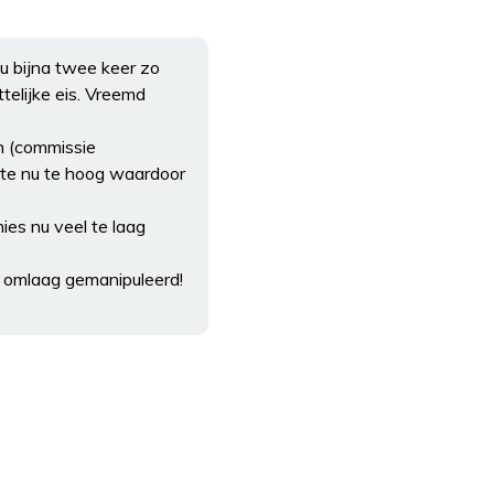
u bijna twee keer zo
telijke eis. Vreemd
n (commissie
nte nu te hoog waardoor
es nu veel te laag
g omlaag gemanipuleerd!