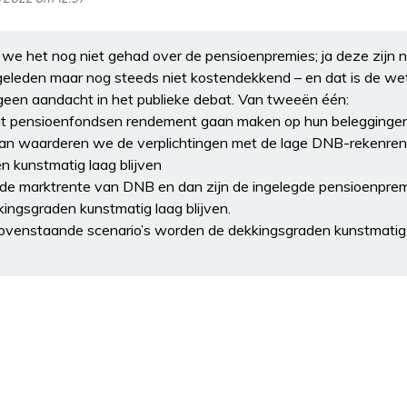
we het nog niet gehad over de pensioenpremies; ja deze zijn n
geleden maar nog steeds niet kostendekkend – en dat is de wet
 geen aandacht in het publieke debat. Van tweeën één:
at pensioenfondsen rendement gaan maken op hun belegginge
dan waarderen we de verplichtingen met de lage DNB-rekenre
n kunstmatig laag blijven
 de marktrente van DNB en dan zijn de ingelegde pensioenpremi
ingsgraden kunstmatig laag blijven.
 bovenstaande scenario’s worden de dekkingsgraden kunstmati