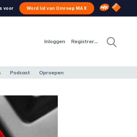
NPO Star
Omroep MAX
s voor
Word lid van Omroep MAX
Inloggen
Registreren
s
Podcast
Oproepen
CULTUUR
NATUUR & MILIEU
REIZEN & VERKEER