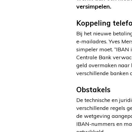
versimpelen.
Koppeling tele
Bij het nieuwe betal
e-mailadres. Yves Mers
simpeler moet. “IBAN i
Centrale Bank verwach
geld overmaken naar h
verschillende banken 
Obstakels
De technische en jurid
verschillende regels g
de wetgeving aangepa
IBAN-nummers en maar
ontwikkeld.