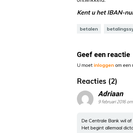
Kent u het IBAN-nu
betalen
betalings
Geef een reactie
U moet
inloggen
om een r
Reacties (2)
Adriaan
9 februari 2016 om
De Centrale Bank wil af
Het begint allemaal dict