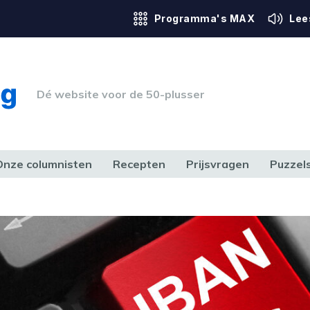
Programma's MAX
Lee
Dé website voor de 50-plusser
Onze columnisten
Recepten
Prijsvragen
Puzzel
ERK & RECHT
GEZONDHEID & SPORT
HUIS, TUIN & HOBBY
MEDIA & 