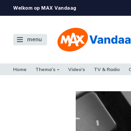
Welkom op MAX Vandaag
menu
Home
Thema’s
Video’s
TV & Radio
CONSUMENT
ETEN & DRINKEN
FAMILIE & RELATIE
GELD, W
TERUG NAAR TOEN