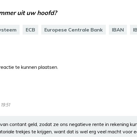
mmer uit uw hoofd?
systeem
ECB
Europese Centrale Bank
IBAN
I
eactie te kunnen plaatsen.
 19:51
 van contant geld, zodat ze ons negatieve rente in rekening ku
atoriale trekjes te krijgen, want dat is wel erg veel macht voor