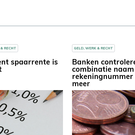
 & RECHT
GELD, WERK & RECHT
ent spaarrente is
Banken controler
t
combinatie naam
rekeningnummer 
meer