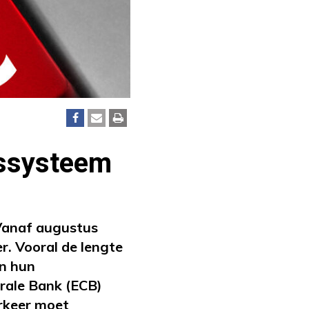
gssysteem
Vanaf augustus
r. Vooral de lengte
en hun
rale Bank (ECB)
rkeer moet