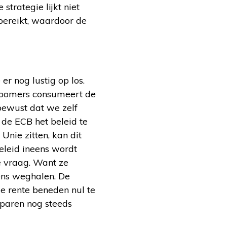
trategie lijkt niet
 bereikt, waardoor de
r nog lustig op los.
boomers consumeert de
bewust dat we zelf
 de ECB het beleid te
nie zitten, kan dit
 beleid ineens wordt
e vraag. Want ze
eens weghalen. De
de rente beneden nul te
sparen nog steeds