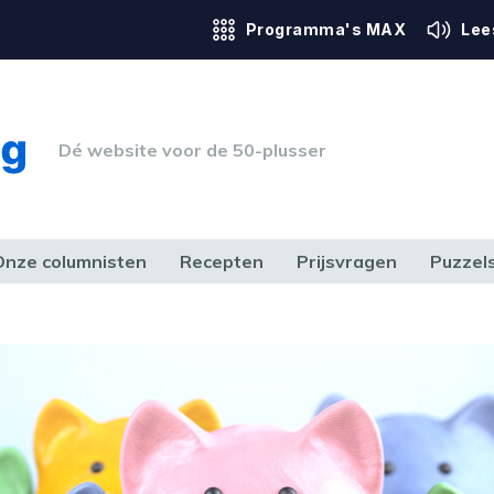
Programma's MAX
Lee
Dé website voor de 50-plusser
Onze columnisten
Recepten
Prijsvragen
Puzzel
ERK & RECHT
GEZONDHEID & SPORT
HUIS, TUIN & HOBBY
MEDIA & 