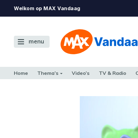
Welkom op MAX Vandaag
menu
Home
Thema’s
Video’s
TV & Radio
CONSUMENT
ETEN & DRINKEN
FAMILIE & RELATIE
GELD, W
TERUG NAAR TOEN