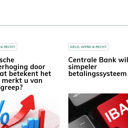
 & RECHT
GELD, WERK & RECHT
ische
Centrale Bank wi
erhoging door
simpeler
at betekent het
betalingssysteem
 merkt u van
ngreep?