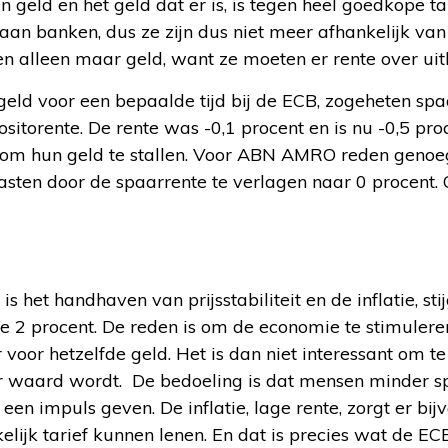
 geld en het geld dat er is, is tegen heel goedkope tar
 aan banken, dus ze zijn dus niet meer afhankelijk van
n alleen maar geld, want ze moeten er rente over uit
geld voor een bepaalde tijd bij de ECB, zogeheten sp
sitorente. De rente was -0,1 procent en is nu -0,5 pr
 om hun geld te stallen. Voor ABN AMRO reden genoe
asten door de spaarrente te verlagen naar 0 procent
s het handhaven van prijsstabiliteit en de inflatie, stij
 de 2 procent. De reden is om de economie te stimuler
r voor hetzelfde geld. Het is dan niet interessant om t
r waard wordt. De bedoeling is dat mensen minder 
een impuls geven. De inflatie, lage rente, zorgt er bi
lijk tarief kunnen lenen. En dat is precies wat de EC