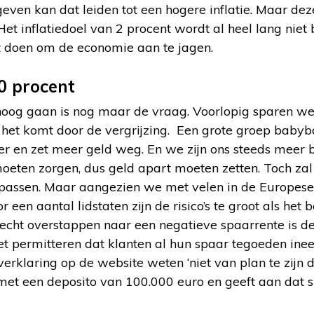
ven kan dat leiden tot een hogere inflatie. Maar deze s
et inflatiedoel van 2 procent wordt al heel lang niet
 doen om de economie aan te jagen.
0 procent
oog gaan is nog maar de vraag. Voorlopig sparen we e
het komt door de vergrijzing. Een grote groep baby
er en zet meer geld weg. En we zijn ons steeds meer 
oeten zorgen, dus geld apart moeten zetten. Toch zal
 passen. Maar aangezien we met velen in de Europese U
r een aantal lidstaten zijn de risico’s te groot als het
echt overstappen naar een negatieve spaarrente is d
iet permitteren dat klanten al hun spaar tegoeden in
erklaring op de website weten ‘niet van plan te zijn 
met een deposito van 100.000 euro en geeft aan dat 