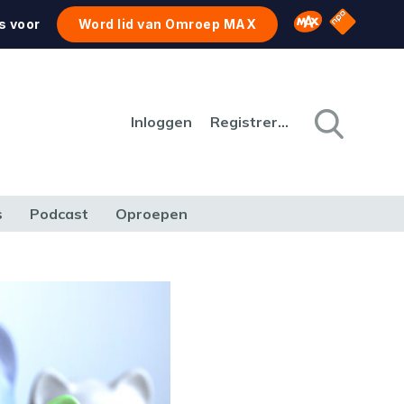
NPO Star
Omroep MAX
s voor
Word lid van Omroep MAX
Inloggen
Registreren
s
Podcast
Oproepen
CULTUUR
NATUUR & MILIEU
REIZEN & VERKEER