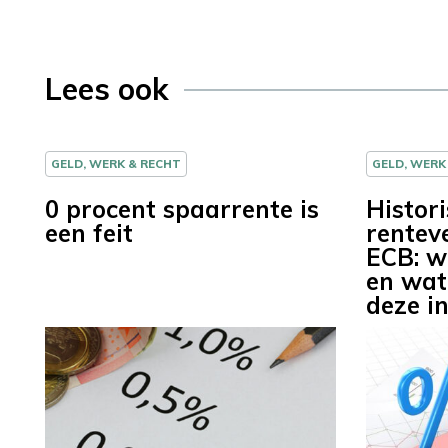
Lees ook
GELD, WERK & RECHT
GELD, WERK
0 procent spaarrente is
Histor
een feit
rentev
ECB: w
en wat
deze i