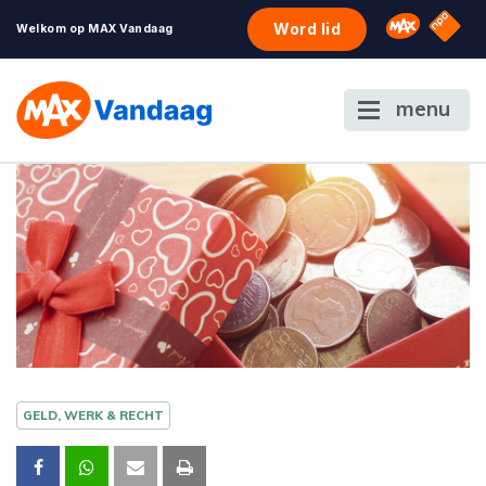
NPO S
Omroep 
Word lid
Welkom op MAX Vandaag
menu
GELD, WERK & RECHT