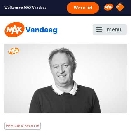
NPO S
Omroep 
Word lid
Welkom op MAX Vandaag
menu
FAMILIE & RELATIE