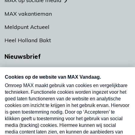
MAX op sociale media
MAX vakantieman
Meldpunt Actueel
Heel Holland Bakt
Nieuwsbrief
Neem hier een gratis abonnement op onze
nieuwsbrief. Elke vrijdag- en dinsdagochtend in
uw mailbox.
Verzend