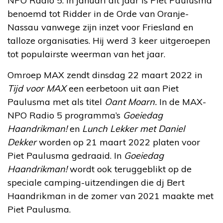
NPO Radio 5. In januari dit jaar is Piet Paulusma
benoemd tot Ridder in de Orde van Oranje-
Nassau vanwege zijn inzet voor Friesland en
talloze organisaties. Hij werd 3 keer uitgeroepen
tot populairste weerman van het jaar.
Omroep MAX zendt dinsdag 22 maart 2022 in
Tijd voor MAX
een eerbetoon uit aan Piet
Paulusma met als titel
Oant Moarn.
In de MAX-
NPO Radio 5 programma’s
Goeiedag
Haandrikman!
en
Lunch Lekker met Daniel
Dekker
worden op 21 maart 2022 platen voor
Piet Paulusma gedraaid. In
Goeiedag
Haandrikman!
wordt ook teruggeblikt op de
speciale camping-uitzendingen die dj Bert
Haandrikman in de zomer van 2021 maakte met
Piet Paulusma.