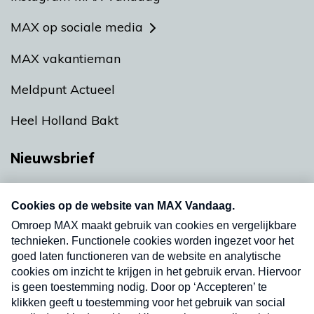
MAX op sociale media
MAX vakantieman
Meldpunt Actueel
Heel Holland Bakt
Nieuwsbrief
Neem hier een gratis abonnement op onze
nieuwsbrief. Elke vrijdag- en dinsdagochtend in
uw mailbox.
Verzend