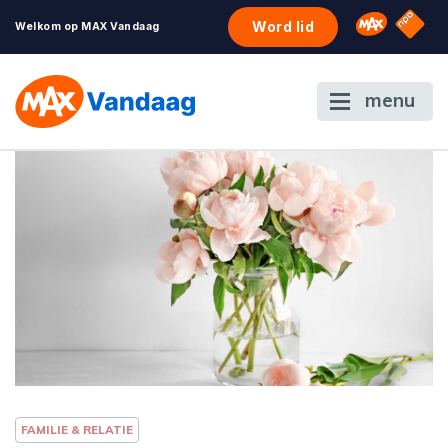
NPO S
Omroep 
Word lid
Welkom op MAX Vandaag
menu
FAMILIE & RELATIE