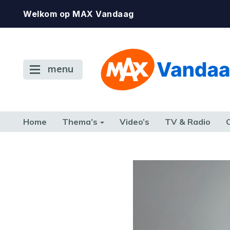
Welkom op MAX Vandaag
menu
Home
Thema’s
Video’s
TV & Radio
CONSUMENT
ETEN & DRINKEN
FAMILIE & RELATIE
GELD, W
TERUG NAAR TOEN