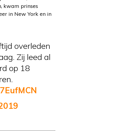
en, kwam prinses
eer in New York en in
tijd overleden
g. Zij leed al
erd op 18
ren.
l57EufMCN
 2019