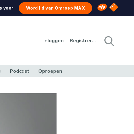
NPO Star
Omroep MAX
s voor
Word lid van Omroep MAX
Inloggen
Registreren
s
Podcast
Oproepen
CULTUUR
NATUUR & MILIEU
REIZEN & VERKEER