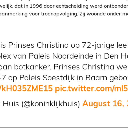
uwelijk, dat in 1996 door echtscheiding werd ontbond
n aanmerking voor troonopvolging. Zij woonde onder m
 Prinses Christina op 72-jarige leef
lex van Paleis Noordeinde in Den Haa
 aan botkanker. Prinses Christina w
47 op Paleis Soestdijk in Baarn gebo
co/kH035ZME15
pic.twitter.com/m
 Huis (@koninklijkhuis)
August 16,