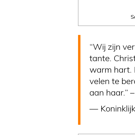
S
“Wij zijn ve
tante. Chri
warm hart. 
velen te be
aan haar.” 
— Koninklijk