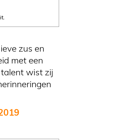
t.
lieve zus en
eid met een
alent wist zij
herinneringen
 2019