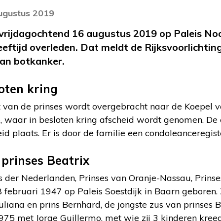
augustus 2019
s vrijdagochtend 16 augustus 2019 op Paleis No
eftijd overleden. Dat meldt de Rijksvoorlichtin
aan botkanker.
oten kring
ot van de prinses wordt overgebracht naar de Koepel v
, waar in besloten kring afscheid wordt genomen. De 
id plaats. Er is door de familie een condoleanceregis
 prinses Beatrix
es der Nederlanden, Prinses van Oranje-Nassau, Prinse
 februari 1947 op Paleis Soestdijk in Baarn geboren. 
uliana en prins Bernhard, de jongste zus van prinses B
975 met Jorge Guillermo, met wie zij 3 kinderen kreeg