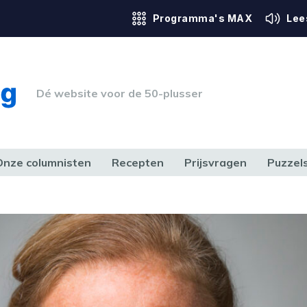
Programma's MAX
Lee
Dé website voor de 50-plusser
Onze columnisten
Recepten
Prijsvragen
Puzzel
ERK & RECHT
GEZONDHEID & SPORT
HUIS, TUIN & HOBBY
MEDIA & 