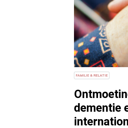
FAMILIE & RELATIE
Ontmoetin
dementie 
internatio