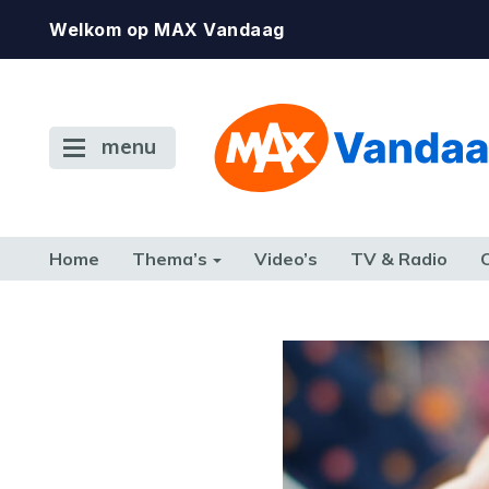
Welkom op MAX Vandaag
menu
Home
Thema’s
Video’s
TV & Radio
CONSUMENT
ETEN & DRINKEN
FAMILIE & RELATIE
GELD, W
TERUG NAAR TOEN