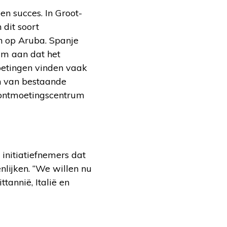
n succes. In Groot-
 dit soort
en op Aruba. Spanje
rum aan dat het
oetingen vinden vaak
en van bestaande
n ontmoetingscentrum
initiatiefnemers dat
lijken. “We willen nu
tannië, Italië en