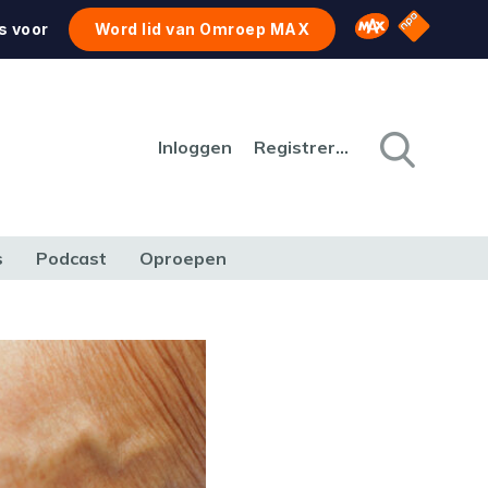
NPO Star
Omroep MAX
s voor
Word lid van Omroep MAX
Inloggen
Registreren
s
Podcast
Oproepen
CULTUUR
NATUUR & MILIEU
REIZEN & VERKEER