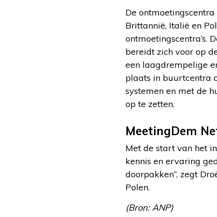
De ontmoetingscentra 
Brittannië, Italië en Po
ontmoetingscentra’s. D
bereidt zich voor op d
een laagdrempelige en
plaats in buurtcentra
systemen en met de hul
op te zetten.
MeetingDem Ne
Met de start van het 
kennis en ervaring ge
doorpakken”, zegt Droë
Polen.
(Bron: ANP)