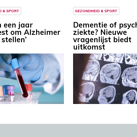
D & SPORT
GEZONDHEID & SPORT
n een jaar
Dementie of psyc
est om Alzheimer
ziekte? Nieuwe
 stellen’
vragenlijst biedt
uitkomst