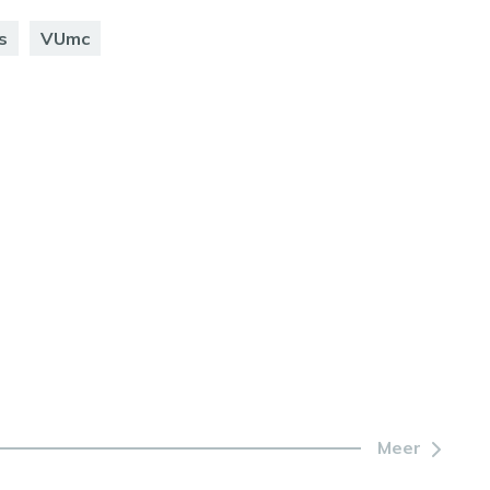
s
VUmc
Meer