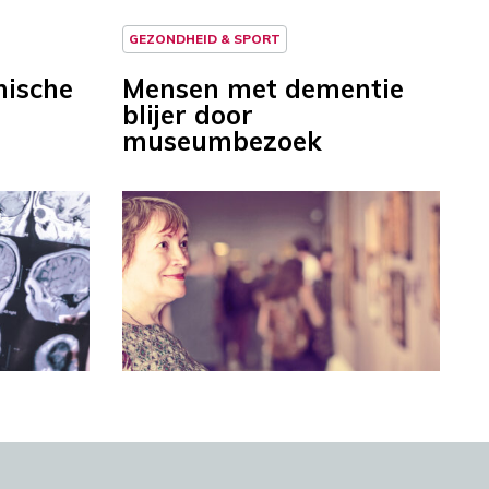
GEZONDHEID & SPORT
hische
Mensen met dementie
blijer door
museumbezoek