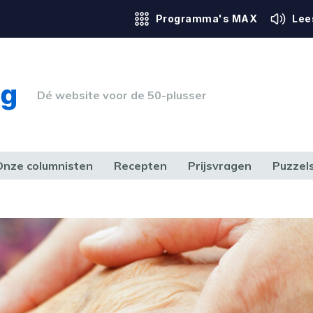
Programma's MAX
Lee
Dé website voor de 50-plusser
Onze columnisten
Recepten
Prijsvragen
Puzzel
ERK & RECHT
GEZONDHEID & SPORT
HUIS, TUIN & HOBBY
MEDIA & 