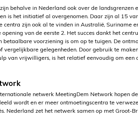
zijn behalve in Nederland ook over de landsgrenzen ee
len is het initiatief al overgenomen. Daar zijn al 15 van
e centra zijn ook al te vinden in Australië, Suriname 
e opening van de eerste 2. Het succes dankt het cent
 betaalbare voorziening is om op te tuigen. De ontm
 of vergelijkbare gelegenheden. Door gebruik te mak
p van vrijwilligers, is het relatief eenvoudig om ee
twork
internationale netwerk MeetingDem Network hopen de 
deeld wordt en er meer ontmoetingscentra te verwezen
s. Nederland zet het netwerk samen op met Groot-Brit