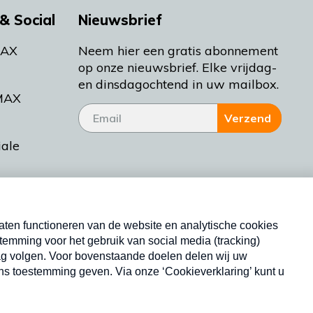
& Social
Nieuwsbrief
MAX
Neem hier een gratis abonnement
op onze nieuwsbrief. Elke vrijdag-
en dinsdagochtend in uw mailbox.
MAX
Verzend
iale
tieman
ctueel
Nieuwsbrief
d Bakt
Neem hier een gratis abonnement op onze
nieuwsbrief. Elke vrijdag- en dinsdagochtend in uw
mailbox.