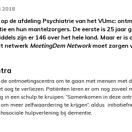
i 2018
t op de afdeling Psychiatrie van het VUmc: ont
 en hun mantelzorgers. De eerste is 25 jaar g
els zijn er 146 over het hele land. Maar er is 
het netwerk
MeetingDem Network
moet zorgen v
tra
n de ontmoetingscentra om te gaan met mensen met de
 het oog te verliezen. Patiënten leren er om nog zoveel 
dig in een schulp te kruipen. “Samenkomen in deze on
m meer zelfwaardering te krijgen”, aldus initiatief
hosociale hulpverlening bij dementie.