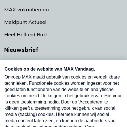
MAX vakantieman
Meldpunt Actueel
Heel Holland Bakt
Nieuwsbrief
Neem hier een gratis abonnement op onze
nieuwsbrief. Elke vrijdag- en dinsdagochtend in
uw mailbox.
Verzend