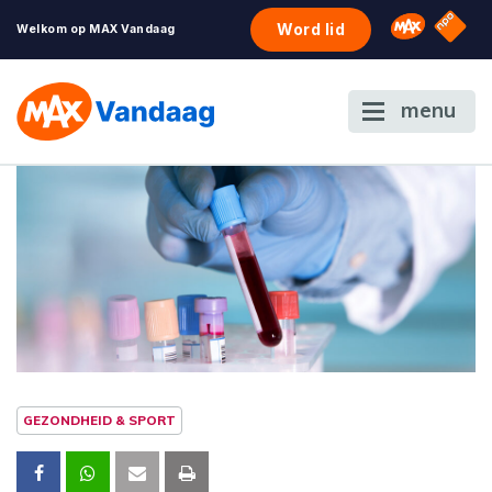
NPO S
Omroep 
Word lid
Welkom op MAX Vandaag
menu
GEZONDHEID & SPORT