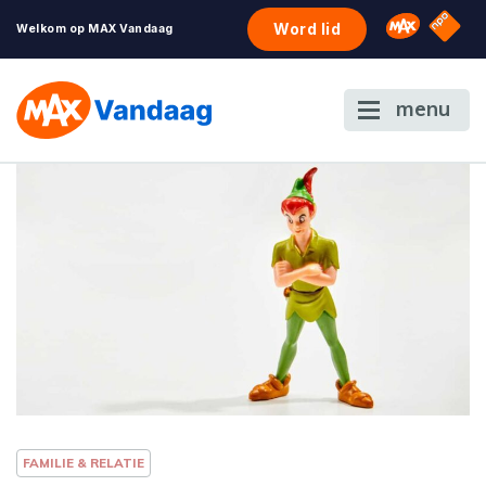
NPO S
Omroep 
Word lid
Welkom op MAX Vandaag
menu
FAMILIE & RELATIE