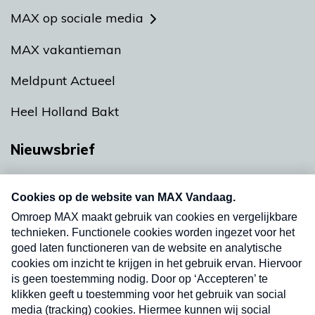
MAX op sociale media
MAX vakantieman
Meldpunt Actueel
Heel Holland Bakt
Nieuwsbrief
Neem hier een gratis abonnement op onze
nieuwsbrief. Elke vrijdag- en dinsdagochtend in
uw mailbox.
Verzend