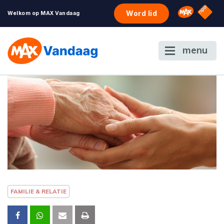
NPO S
Omroep 
Word lid
Welkom op MAX Vandaag
menu
FAMILIE & RELATIE