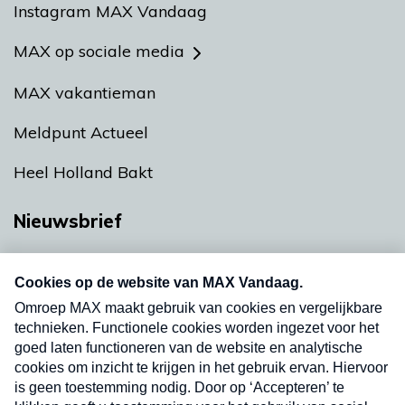
Instagram MAX Vandaag
MAX op sociale media
MAX vakantieman
Meldpunt Actueel
Heel Holland Bakt
Nieuwsbrief
Neem hier een gratis abonnement op onze
nieuwsbrief. Elke vrijdag- en dinsdagochtend in
uw mailbox.
Verzend