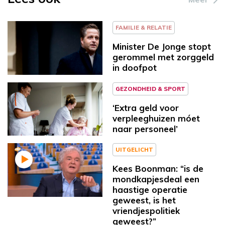
FAMILIE & RELATIE
Minister De Jonge stopt
gerommel met zorggeld
in doofpot
GEZONDHEID & SPORT
‘Extra geld voor
verpleeghuizen móet
naar personeel’
UITGELICHT
Kees Boonman: “is de
mondkapjesdeal een
haastige operatie
geweest, is het
vriendjespolitiek
geweest?”