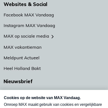
Websites & Social
Facebook MAX Vandaag
Instagram MAX Vandaag
MAX op sociale media
MAX vakantieman
Meldpunt Actueel
Heel Holland Bakt
Nieuwsbrief
Neem hier een gratis abonnement op onze
nieuwsbrief. Elke vrijdag- en dinsdagochtend in
uw mailbox.