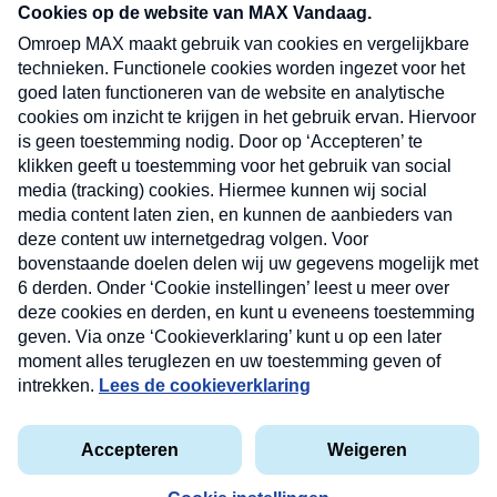
nieuwsbrief. Elke vrijdag- en dinsdagochtend in
uw mailbox.
Verzend
Nieuwsbrief
Neem hier een gratis abonnement op onze
nieuwsbrief. Elke vrijdag- en dinsdagochtend in uw
mailbox.
Contact
Algemene voorwaarden
Privacyverklaring
Cookieverklaring
Kwetsbaarheid melden
privacyverklaring
Copyright © 2026 MAX Vandaag -
Omroep MAX