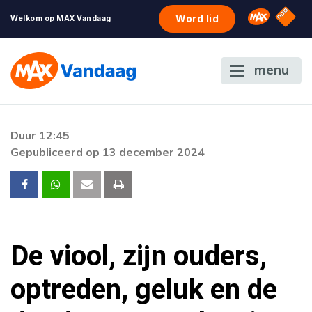
NPO S
Omroep 
Word lid
Welkom op MAX Vandaag
menu
Foutcode 6001
Duur 12:45
Er is een licentie-fout opgetreden. Als het
Gepubliceerd op 13 december 2024
probleem zich blijft voordoen, neem dan
contact op met onze klantenservice.
De viool, zijn ouders,
optreden, geluk en de